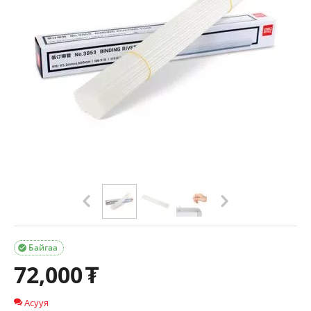
Байгаа

72,000
₮
Асууя