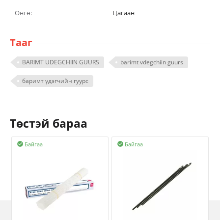
Өнгө:
Цагаан
Тааг
BARIMT UDEGCHIIN GUURS
barimt vdegchiin guurs
баримт үдэгчийн гуурс
Төстэй бараа
Байгаа
Байгаа

