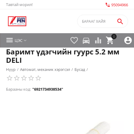
Тавтай морил!
settings_phone
95094966

0


directions_car



ЦЭС

Баримт үдэгчийн гуурс 5.2 мм
DELI
Нүүр
/
Автомат, механик хэрэгсэл
/
Бусад
/
Барааны код:
"6921734938534"