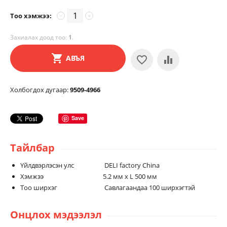
Тоо хэмжээ:
−
+
Захиалах доод тоо:
1
.
АВЪЯ
Холбогдох дугаар:
9509-4966
Save
Тайлбар
Үйлдвэрлэсэн улс DELI factory China
Хэмжээ 5.2 мм х L 500 мм
Тоо ширхэг Савлагаандаа 100 ширхэгтэй
Онцлох мэдээлэл