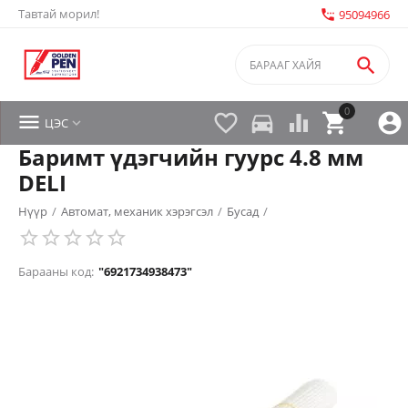
Тавтай морил!
settings_phone
95094966

0


directions_car



ЦЭС

Баримт үдэгчийн гуурс 4.8 мм
DELI
Нүүр
/
Автомат, механик хэрэгсэл
/
Бусад
/
Барааны код:
"6921734938473"