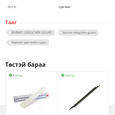
Өнгө:
Цагаан
Тааг
BARIMT UDEGCHIIN GUURS
barimt vdegchiin guurs
баримт үдэгчийн гуурс
Төстэй бараа
Байгаа
Байгаа

