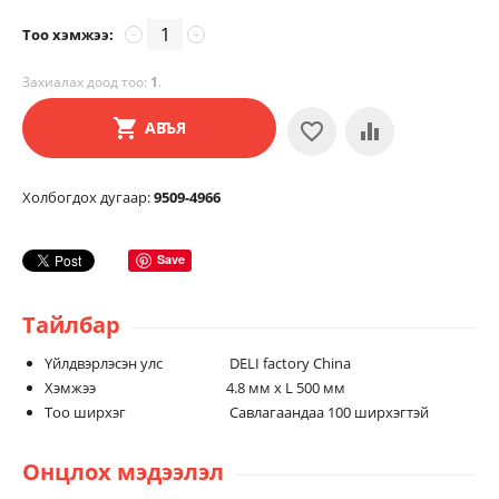
Тоо хэмжээ:
−
+
Захиалах доод тоо:
1
.
АВЪЯ
Холбогдох дугаар:
9509-4966
Save
Тайлбар
Үйлдвэрлэсэн улс DELI factory China
Хэмжээ 4.8 мм х L 500 мм
Тоо ширхэг Савлагаандаа 100 ширхэгтэй
Онцлох мэдээлэл