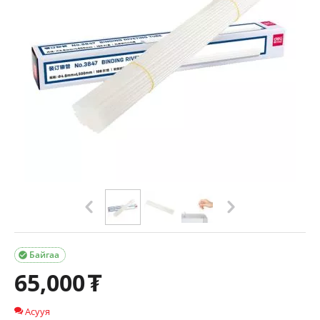
Байгаа

65,000
₮
Асууя