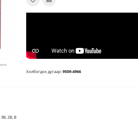
харна
Холбогдох дугаар:
9509-4966
HB, 5B, 4B, 3B, 2B, B