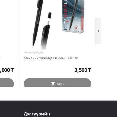

8
Механик харандаа 0,9мм EK48181
Механик 
,000
₮
3,500
₮
АВЪЯ
Дэлгүүрийн