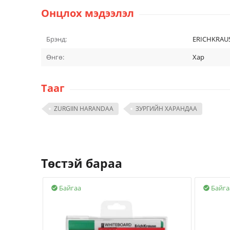
Онцлох мэдээлэл
Брэнд:
ERICHKRAU
Өнгө:
Хар
Тааг
ZURGIIN HARANDAA
ЗУРГИЙН ХАРАНДАА
Төстэй бараа
Байгаа
Байга

