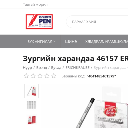
Тавтай морил!
БҮХ АНГИЛАЛ
ШИНЭ
ХЯМДРАЛ, УРАМШУУЛ

Зургийн харандаа 46157 E
Нүүр
/
Брэнд
/
Бусад
/
ERICHKRAUSE
/
Зургийн харандаа 
Барааны код:
"4041485461579"