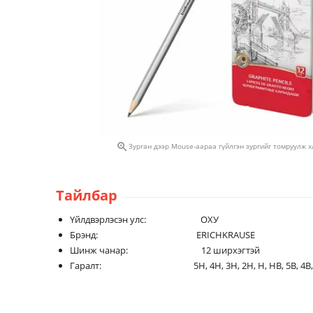

Зурган дээр Mouse-аараа гүйлгэн зургийг томруулж 
Тайлбар
Үйлдвэрлэсэн улс: ОХУ
Брэнд: ERICHKRAUSE
Шинж чанар: 12 ширхэгтэй
Гаралт: 5H, 4H, 3H, 2H, H, 