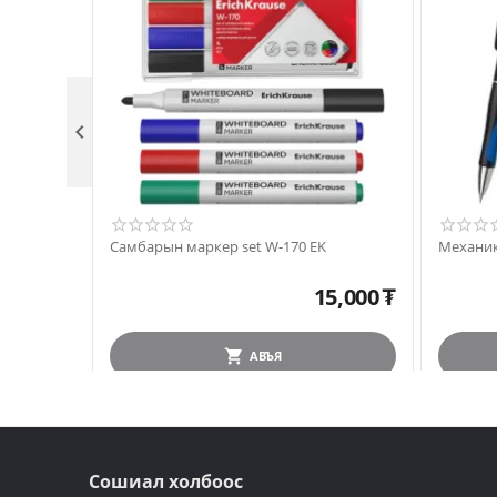

Самбарын маркер set W-170 EK
Механик
15,000
₮
АВЪЯ
Сошиал холбоос