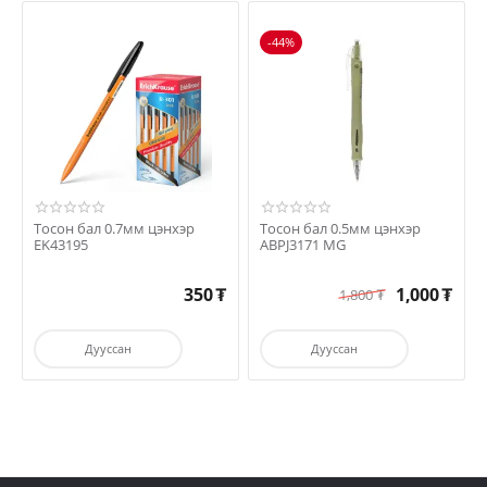
-44%
Тосон бал 0.7мм цэнхэр
Тосон бал 0.5мм цэнхэр
EK43195
ABPJ3171 MG
350
₮
1,000
₮
1,800
₮
Дууссан
Дууссан