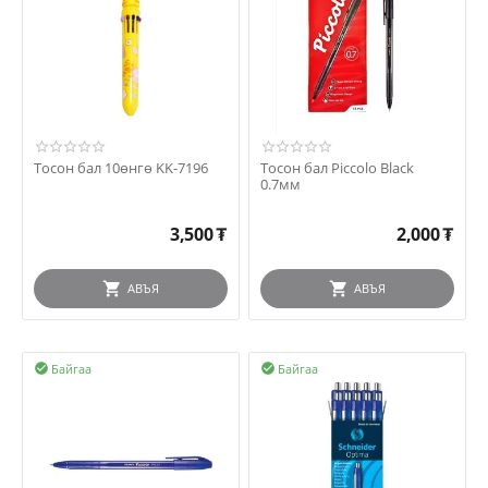
Тосон бал 10өнгө KK-7196
Тосон бал Piccolo Black
0.7мм
3,500
₮
2,000
₮
АВЪЯ
АВЪЯ
Байгаа
Байгаа

