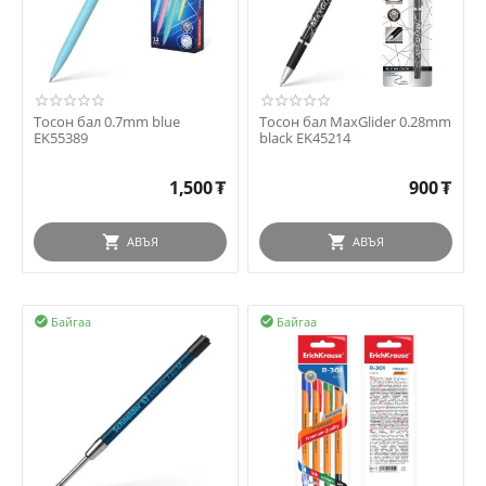
Тосон бал 0.7mm blue
Тосон бал MaxGlider 0.28mm
EK55389
black EK45214
1,500
₮
900
₮
АВЪЯ
АВЪЯ
Байгаа
Байгаа

