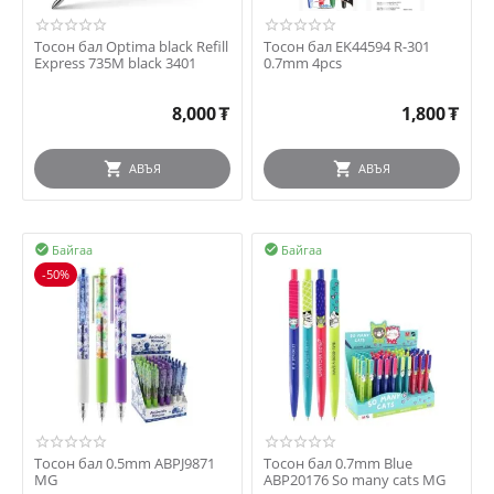
Тосон бал Optima black Refill
Тосон бал EK44594 R-301
Express 735M black 3401
0.7mm 4pcs
8,000
₮
1,800
₮
АВЪЯ
АВЪЯ
Байгаа
Байгаа


-50%
Тосон бал 0.5mm ABPJ9871
Тосон бал 0.7mm Blue
MG
ABP20176 So many cats MG