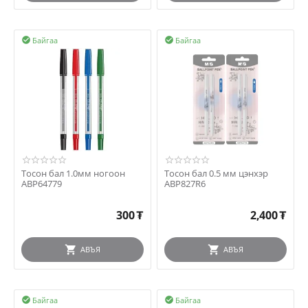
Байгаа
Байгаа


Тосон бал 1.0мм ногоон
Тосон бал 0.5 мм цэнхэр
ABP64779
ABP827R6
300
₮
2,400
₮
АВЪЯ
АВЪЯ
Байгаа
Байгаа

