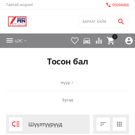
Тавтай морил!
settings_phone
95094966

0


directions_car



ЦЭС

Тосон бал
Нүүр
/
Бусад

Шүүлтүүрүүд

