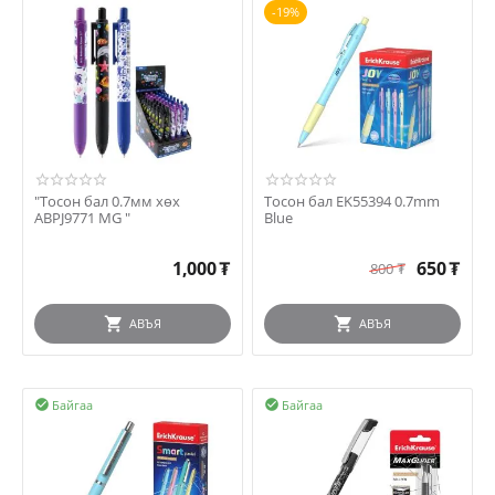
-19%
"Тосон бал 0.7мм хөх
Тосон бал EK55394 0.7mm
ABPJ9771 MG "
Blue
1,000
₮
650
₮
800
₮
АВЪЯ
АВЪЯ
Байгаа
Байгаа

