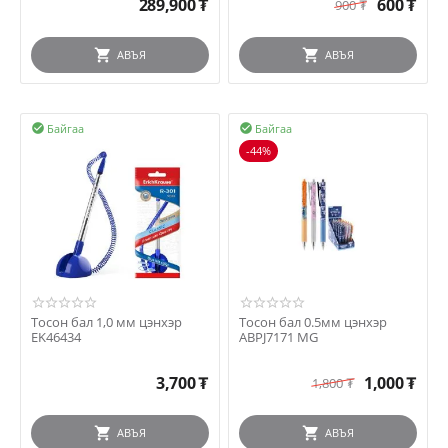
289,900
₮
600
₮
900
₮
АВЪЯ
АВЪЯ
Байгаа
Байгаа


-44%
Тосон бал 1,0 мм цэнхэр
Тосон бал 0.5мм цэнхэр
EK46434
ABPJ7171 MG
3,700
₮
1,000
₮
1,800
₮
АВЪЯ
АВЪЯ