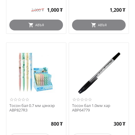
1,000
₮
1,200
₮
2,000
₮
АВЪЯ
АВЪЯ
Тосон бал 0.7 мм цэнхэр
Тосон бал 1.0мм хар
ABP827R3
ABP64779
800
₮
300
₮