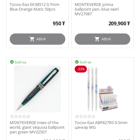
Тосон бал EK38512 0.7mm
MONTEVERDE prima
Blue Orange Matic 50pcs
ballpoint pen, blue swirl
MV27087
950
₮
209,900
₮
АВЪЯ
АВЪЯ
Байгаа
Байгаа


-33%
MONTEVERDE trees of the
Тосон бал ABP827R5 0.5mm
world, giant sequoia ballpoint
цэнхэр MG
pen green MV32507