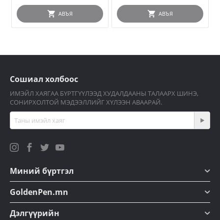
АВЪЯ
АВЪЯ
Сошиал холбоос
ИМЭЙЛ ХАЯГАА БҮРТГҮҮЛЭЭД ХУДАЛДААНЫ ТАЛААРХ ШИНЭ,
СОНИРХОЛТОЙ МЭДЭЭЛЛИЙГ ХҮЛЭЭН АВААРАЙ.
Миний бүртгэл
GoldenPen.mn
Дэлгүүрийн