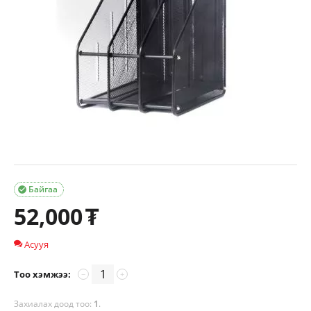
Байгаа

52,000
₮
Асууя
Тоо хэмжээ:
−
+
Захиалах доод тоо:
1
.