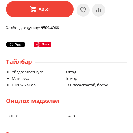
АВЪЯ
Холбогдох дугаар:
9509-4966
Save
Тайлбар
Үйлдвэрлэсэн улс Хятад
Материал Төмөр
Шинж чанар 3-н тасалгаатай, босоо
Онцлох мэдээлэл
Өнгө:
Хар