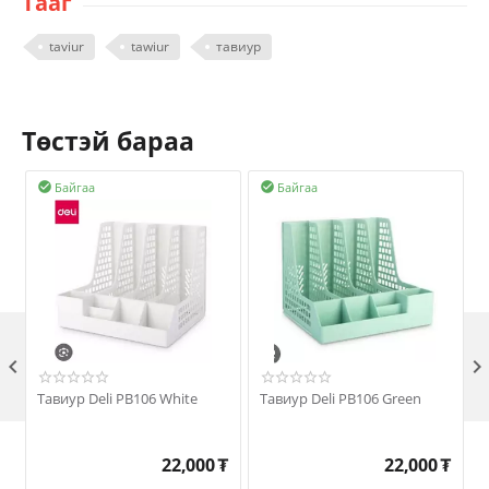
Тааг
taviur
tawiur
тавиур
Төстэй бараа
Байгаа
Байгаа



Тавиур Deli PB106 White
Тавиур Deli PB106 Green
22,000
₮
22,000
₮