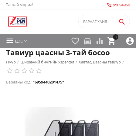
Тавтай морил!
settings_phone
95094966

0


directions_car



ЦЭС

Тавиур цаасны 3-тай босоо
Нүүр
/
Ширээний бичгийн хэрэгсэл
/
Хавтас, цаасны тавиур
/
Барааны код:
"6959440201475"