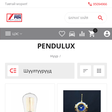
Тавтай морил!
settings_phone
95094966

0


directions_car



ЦЭС

PENDULUX
Нүүр
/

Шүүлтүүрүүд

