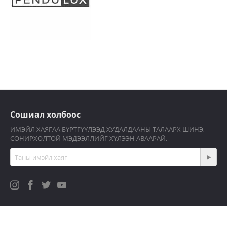
Сошиал холбоос
ИМЭЙЛ ХАЯГАА БҮРТГҮҮЛЭЭД ХУДАЛДААНЫ ТАЛААРХ ШИНЭ,
СОНИРХОЛТОЙ МЭДЭЭЛЛИЙГ ХҮЛЭЭН АВААРАЙ.
Миний бүртгэл