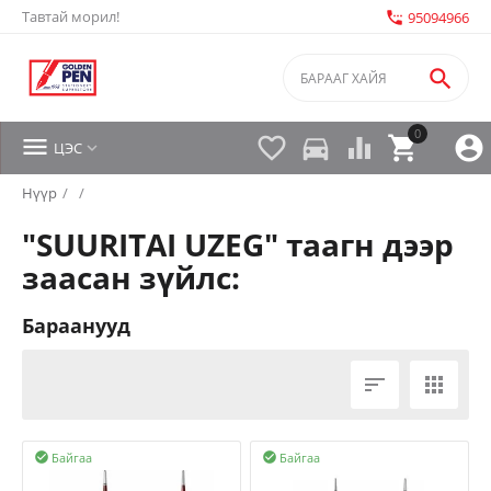
Тавтай морил!
settings_phone
95094966

0


directions_car



ЦЭС

Нүүр
/
/
"SUURITAI UZEG" таагн дээр
заасан зүйлс:
Бараанууд


Байгаа
Байгаа

