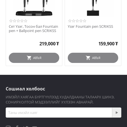
Сет Үзэг, Тосон бал Fountain
Үзэг Fountain pen SCRIKSS
pen + Ballpoint pen SCRIKSS
219,000
₮
159,900
₮
АВЪЯ
АВЪЯ
Сошиал холбоос
ИМЭЙЛ ХАЯГАА БҮРТГҮҮЛЭЭД ХУДАЛДААНЫ ТАЛААРХ ШИНЭ,
СОНИРХОЛТОЙ МЭДЭЭЛЛИЙГ ХҮЛЭЭН АВААРАЙ.