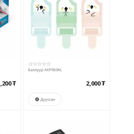
Баллуур AXP963KL
,200
₮
2,000
₮
Дууссан
