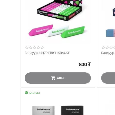
Баллуур 44479 ERICHKRAUSE
Баллуур
800
₮
АВЪЯ
Байгаа
