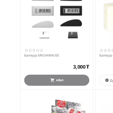
Баллуур ERICHKRAUSE
3,000
₮
Д
АВЪЯ
