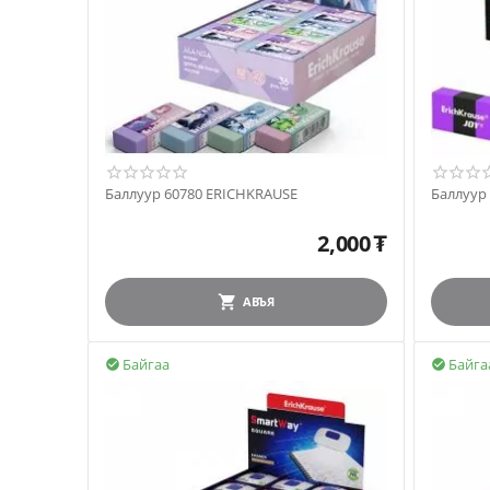
Баллуур 60780 ERICHKRAUSE
Баллуур
2,000
₮
АВЪЯ
Байгаа
Байга

