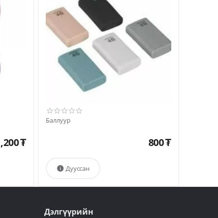
Баллуур
,200
₮
800
₮
Дууссан

Дэлгүүрийн