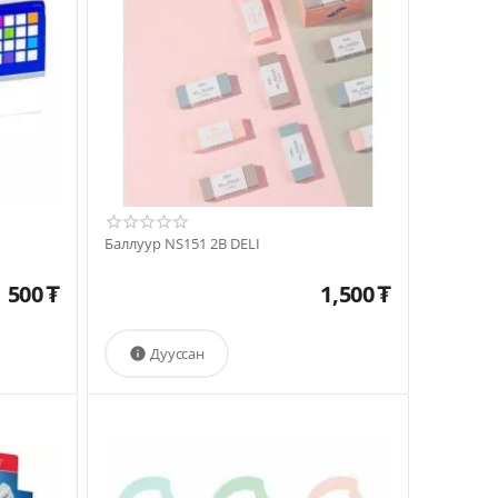
Баллуур NS151 2B DELI
500
₮
1,500
₮
Дууссан
