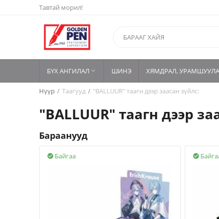
Тавтай морил!
БҮХ АНГИЛАЛ
ШИНЭ
ХЯМДРАЛ, УРАМШУУЛ

Нүүр
/
Таагууд
/
"BALLUUR" таагн дээр заасан зүйлс:
"BALLUUR" таагн дээр за
Бараанууд
Байгаа
Байга

