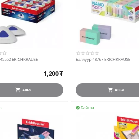
 45552 ERICHKRAUSE
Баллуур 48767 ERICHKRAUSE
1,200
₮
АВЪЯ
АВЪЯ
а
Байгаа
