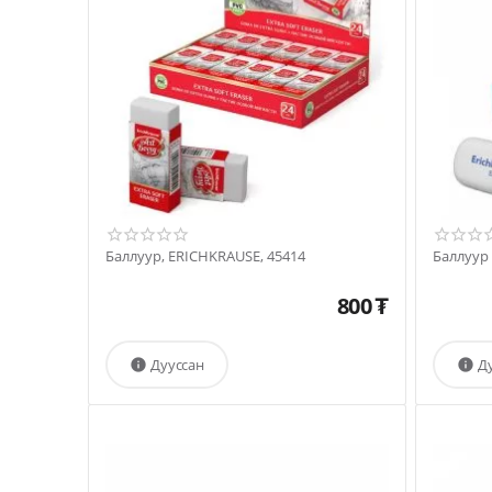
Баллуур, ERICHKRAUSE, 45414
Баллуур
800
₮
Дууссан
Д

