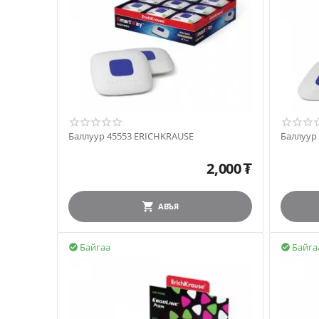
Баллуур 45553 ERICHKRAUSE
Баллуур
2,000
₮
АВЪЯ
Байгаа
Байга

