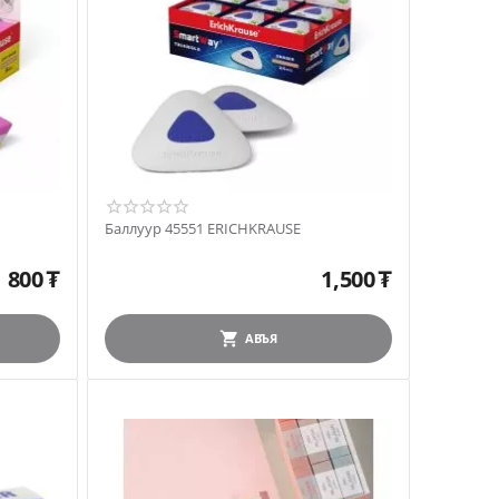
Баллуур 45551 ERICHKRAUSE
800
₮
1,500
₮
АВЪЯ