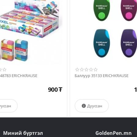
 48783 ERICHKRAUSE
Баллуур 35133 ERICHKRAUSE
900
₮
1
ууссан
Дууссан

Миний бүртгэл
GoldenPen.mn