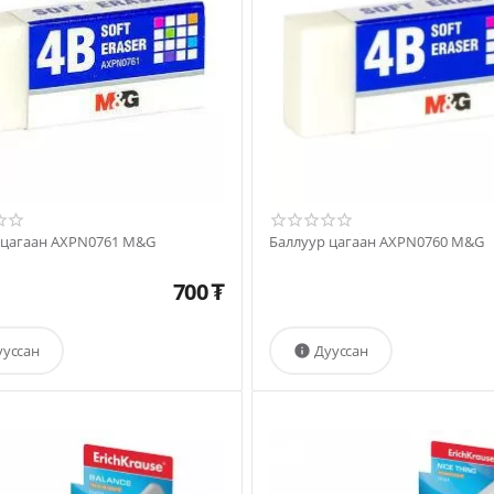
Баллуур цагаан AXPN0761 M&G
Баллуур цагаан AXPN0760 M&G
700
₮
ууссан
Дууссан
