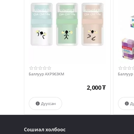
Баллуур AXP963KM
Баллуур
2,000
₮
Дууссан
Д


Сошиал холбоос