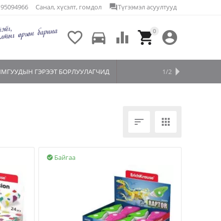
e
95094966
Санал, хүсэлт, гомдол
question_answer
Түгээмэл асуултууд
0

directions_car



ЙМГУУДЫН ГЭРЭЭТ БОРЛУУЛАГЧИД
НЭХЭМЖЛЭЛ ҮҮСГЭХ
БЭЛЭГЛЭЕ
1/2


Байгаа
