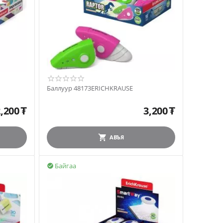
Баллуур 48173ERICHKRAUSE
,200
₮
3,200
₮
АВЪЯ
Байгаа
