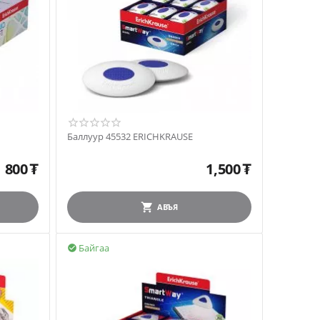
Баллуур 45532 ERICHKRAUSE
800
₮
1,500
₮
АВЪЯ
Байгаа
