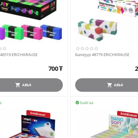
 46519 ERICHKRAUSE
Баллуур 48779 ERICHKRAUSE
700
₮
2
АВЪЯ
АВЪЯ
а
Байгаа
