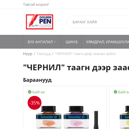
Тавтай морил!
БҮХ АНГИЛАЛ
ШИНЭ
ХЯМДРАЛ, УРАМШУУЛ

Нүүр
/
Таагууд
/
"ЧЕРНИЛ" таагн дээр заасан зүйлс:
"ЧЕРНИЛ" таагн дээр заа
Бараанууд
Байгаа
Байга


-35%