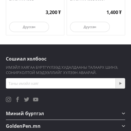
3,200
₮
1,400
₮
Дууссан
Дууссан
Сошиал холбоос
ИМЭЙЛ ХАЯГАА БҮРТГҮҮЛЭЭД ХУДАЛДААНЫ ТАЛААРХ ШИНЭ,
СОНИРХОЛТОЙ МЭДЭЭЛЛИЙГ ХҮЛЭЭН АВААРАЙ.
Миний бүртгэл
GoldenPen.mn