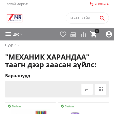
Тавтай морил!
settings_phone
95094966

0


directions_car



ЦЭС

Нүүр
/
/
"МЕХАНИК ХАРАНДАА"
таагн дээр заасан зүйлс:
Бараанууд


Байгаа
Байгаа

