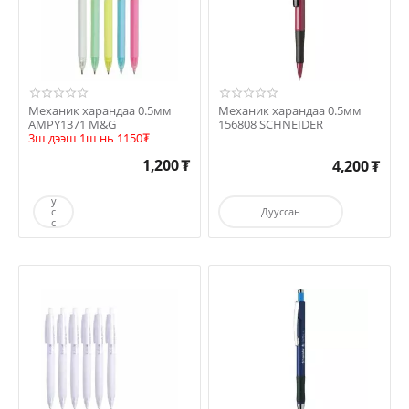
Механик харандаа 0.5мм
Механик харандаа 0.5мм
AMPY1371 M&G
156808 SCHNEIDER
3ш дээш 1ш нь 1150₮
1,200
₮
4,200
₮
Д
у
у
с
Дууссан
с
а
н