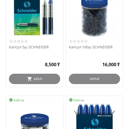
Капсул 5ш SCHNEIDER
Капсул 100ш SCHNEIDER
8,500
₮
16,000
₮
АВЪЯ
ХАРЪЯ
Байгаа
Байгаа

