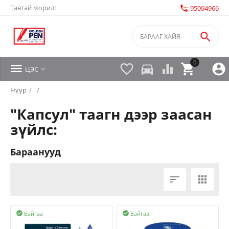
Тавтай морил!
settings_phone
95094966

0


directions_car



ЦЭС

Нүүр
/
/
"Капсул" таагн дээр заасан
зүйлс:
Бараанууд


Байгаа
Байгаа

