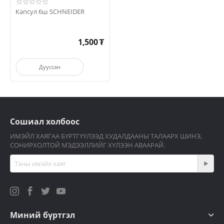
Капсул 6ш SCHNEIDER
1,500
₮
Дууссан
Сошиал холбоос
ИМЭЙЛ ХАЯГАА БҮРТГҮҮЛЭЭД ХУДАЛДААНЫ ТАЛААРХ ШИНЭ,
СОНИРХОЛТОЙ МЭДЭЭЛЛИЙГ ХҮЛЭЭН АВААРАЙ.
Миний бүртгэл