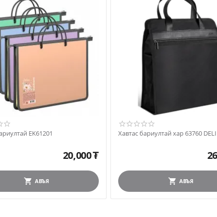
бариултай EK61201
Хавтас бариултай хар 63760 DELI
20,000
₮
26
АВЪЯ
АВЪЯ