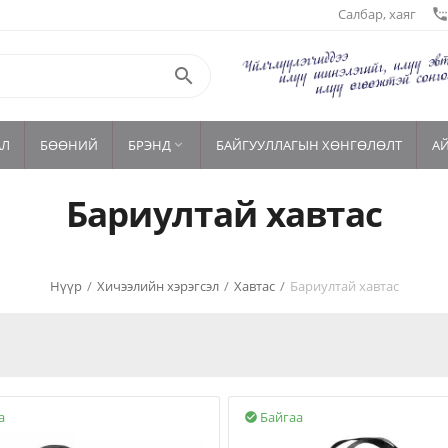
Салбар, хаяг
settings_phon

АЛ
БӨӨНИЙ
БРЭНД
БАЙГУУЛЛАГЫН ХӨНГӨЛӨЛТ
А

Бариултай хавтас
Нүүр
/
Хичээлийн хэрэгсэл
/
Хавтас
/
Бариултай хавтас
а
Байгаа
