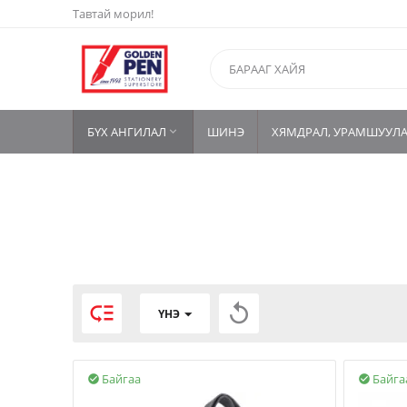
Тавтай морил!
БҮХ АНГИЛАЛ
ШИНЭ
ХЯМДРАЛ, УРАМШУУЛ



ҮНЭ
Байгаа
Байга

