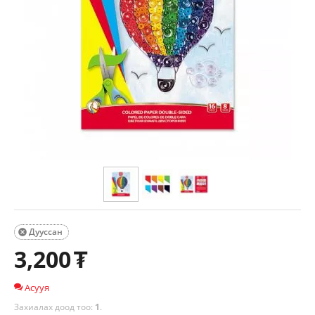
Дууссан

3,200
₮
Асууя
Захиалах доод тоо:
1
.