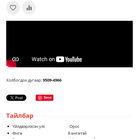
Холбогдох дугаар:
9509-4966
Save
Тайлбар
Үйлдвэрлэсэн улс Орос
Өнгө 8 өнгөтэй