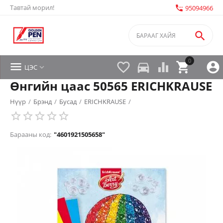
Тавтай морил!
settings_phone
95094966

0


directions_car



ЦЭС

Өнгийн цаас 50565 ERICHKRAUSE
Нүүр
/
Брэнд
/
Бусад
/
ERICHKRAUSE
/
Барааны код:
"4601921505658"