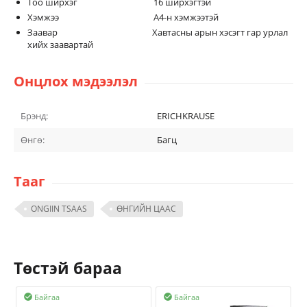
Тоо ширхэг 16 ширхэгтэй
Хэмжээ А4-н хэмжээтэй
Заавар Хавтасны арын хэсэгт гар урлал
хийх заавартай
Онцлох мэдээлэл
Брэнд:
ERICHKRAUSE
Өнгө:
Багц
Тааг
ONGIIN TSAAS
ӨНГИЙН ЦААС
Төстэй бараа
Байгаа
Байгаа

