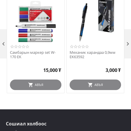

Самбарын маркер set W-
Механик харандаа 0,9мм
170 EK
EK63592
15,000
₮
3,000
₮
АВЪЯ
АВЪЯ
Сошиал холбоос