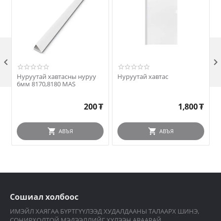

Нуруутай хавтасны нуруу
Нуруутай хавтас
6мм 8170,8180 MAS
200
₮
1,800
₮
АВЪЯ
АВЪЯ
Сошиал холбоос
ИМЭЙЛ ХАЯГАА БҮРТГҮҮЛЭЭД ХУДАЛДААНЫ ТАЛААРХ ШИНЭ,
СОНИРХОЛТОЙ МЭДЭЭЛЛИЙГ ХҮЛЭЭН АВААРАЙ.