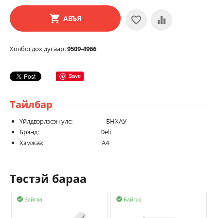
АВЪЯ
Холбогдох дугаар:
9509-4966
Save
Тайлбар
Үйлдвэрлэсэн улс: БНХАУ
Брэнд: Deli
Хэмжээ: А4
Төстэй бараа
Байгаа
Байгаа

