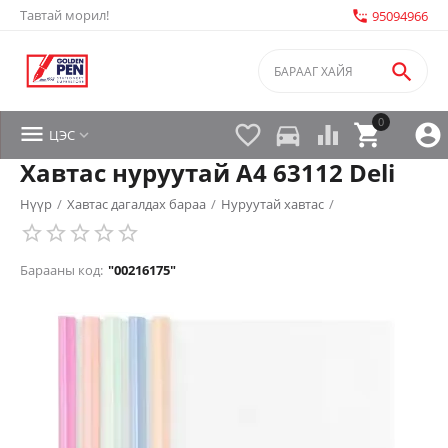
Тавтай морил!
settings_phone
95094966

0


directions_car



ЦЭС

Хавтас нуруутай A4 63112 Deli
Нүүр
/
Хавтас дагалдах бараа
/
Нуруутай хавтас
/
Барааны код:
"00216175"