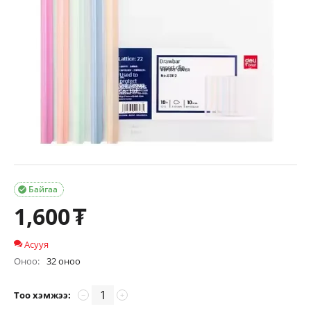
Байгаа

1,600
₮
Асууя
Оноо:
32 оноо
Тоо хэмжээ:
−
+