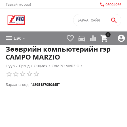
Тавтай морил!
settings_phone
95094966

0


directions_car



ЦЭС

Зөөврийн компьютерийн гэр
CAMPO MARZIO
Нүүр
/
Брэнд
/
Онцлох
/
CAMPO MARZIO
/
Барааны код:
"4895187050445"