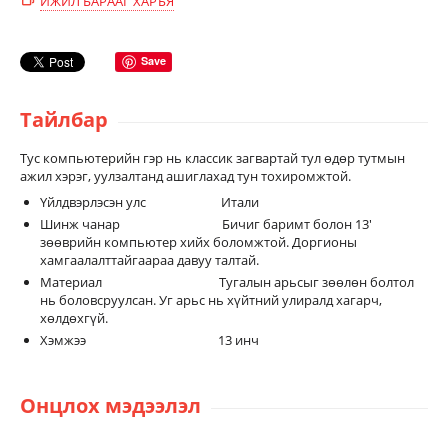
ИЖИЛ БАРААГ ХАРЪЯ
Save
Тайлбар
Тус компьютерийн гэр нь классик загвартай тул өдөр тутмын
ажил хэрэг, уулзалтанд ашиглахад тун тохиромжтой.
Үйлдвэрлэсэн улс Итали
Шинж чанар Бичиг баримт болон 13'
зөөврийн компьютер хийх боломжтой. Доргионы
хамгаалалттайгаараа давуу талтай.
Материал Тугалын арьсыг зөөлөн болтол
нь боловсруулсан. Уг арьс нь хүйтний улиралд хагарч,
хөлдөхгүй.
Хэмжээ 13 инч
Онцлох мэдээлэл