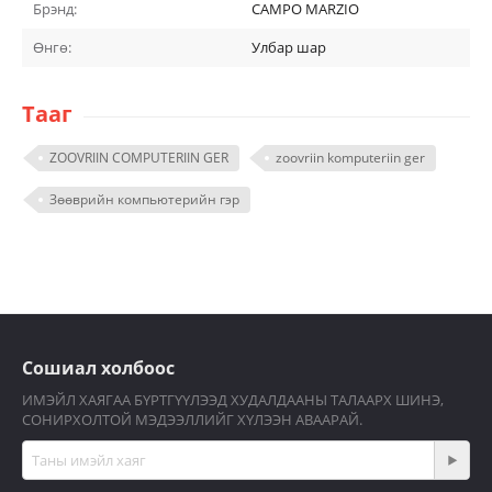
Брэнд:
CAMPO MARZIO
Өнгө:
Улбар шар
Тааг
ZOOVRIIN COMPUTERIIN GER
zoovriin komputeriin ger
Зөөврийн компьютерийн гэр
Сошиал холбоос
ИМЭЙЛ ХАЯГАА БҮРТГҮҮЛЭЭД ХУДАЛДААНЫ ТАЛААРХ ШИНЭ,
СОНИРХОЛТОЙ МЭДЭЭЛЛИЙГ ХҮЛЭЭН АВААРАЙ.