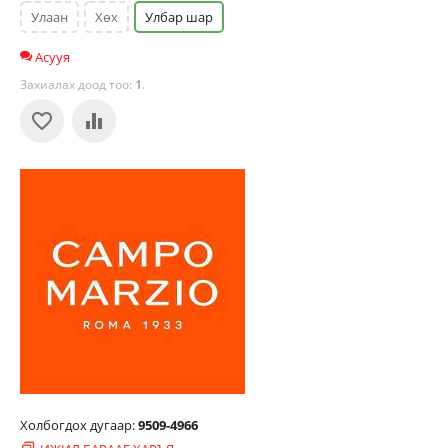
Улаан
Хөх
Улбар шар
Асууя
Захиалах доод тоо:
1
.
Холбогдох дугаар:
9509-4966