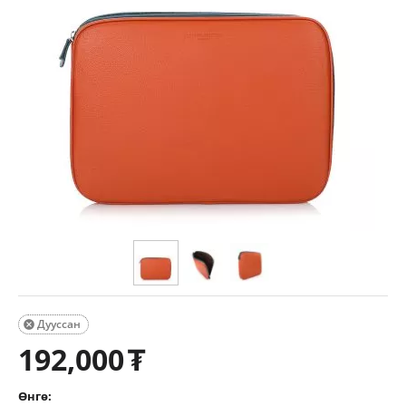
Дууссан

192,000
₮
Өнгө: