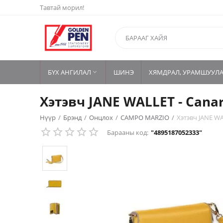
Тавтай морил!
БҮХ АНГИЛАЛ
ШИНЭ
ХЯМДРАЛ, УРАМШУУЛ

Хэтэвч JANE WALLET - Can
Нүүр
/
Брэнд
/
Онцлох
/
CAMPO MARZIO
/
Хэтэвч JANE W
Барааны код:
"4895187052333"