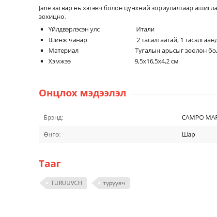
Jane загвар нь хэтэвч болон цүнхний зориулалтаар ашигла
зохицно.
Үйлдвэрлэсэн улс Итали
Шинж чанар 2 тасалгаатай, 1 тасалгаандаа 8ш
Материал Тугалын арьсыг зөөлөн болтол нь бол
Хэмжээ 9,5x16,5x4,2 см
Онцлох мэдээлэл
Брэнд:
CAMPO MA
Өнгө:
Шар
Тааг
TURUUVCH
түрүүвч