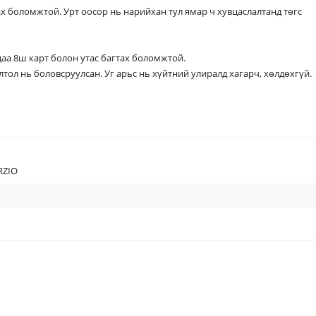
х боломжтой. Урт оосор нь нарийхан тул ямар ч хувцаслалтанд төгс
 карт болон утас багтах боломжтой.
овсруулсан. Уг арьс нь хүйтний улиралд хагарч, хөлдөхгүй.
RZIO