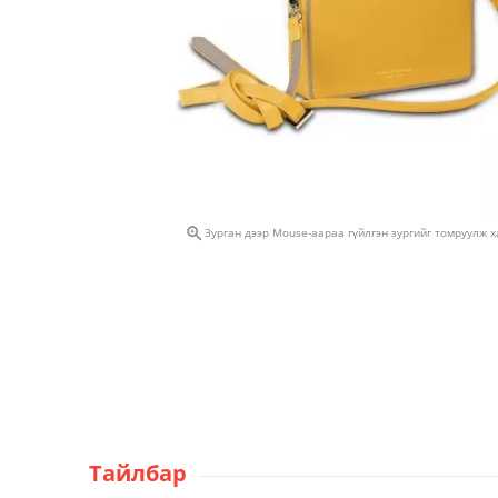

Зурган дээр Mouse-аараа гүйлгэн зургийг томруулж 
Тайлбар