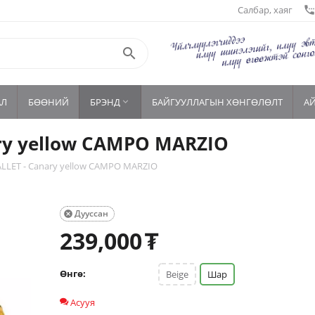
Салбар, хаяг
settings_phon

АЛ
БӨӨНИЙ
БРЭНД
БАЙГУУЛЛАГЫН ХӨНГӨЛӨЛТ
А

ary yellow CAMPO MARZIO
ALLET - Canary yellow CAMPO MARZIO
Дууссан

239,000
₮
Өнгө:
Beige
Шар
Асууя