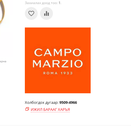
Захиалах доод тоо:
1
.
харна
Холбогдох дугаар:
9509-4966
ИЖИЛ БАРААГ ХАРЪЯ