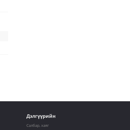
Дэлгүүрийн
Салбар, хаяг