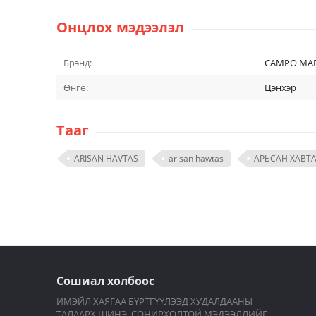
Онцлох мэдээлэл
Брэнд:
CAMPO MA
Өнгө:
Цэнхэр
Тааг
ARISAN HAVTAS
arisan hawtas
АРЬСАН ХАВТ
Сошиал холбоос
ИМЭЙЛ ХАЯГАА БҮРТГҮҮЛЭЭД ХУДАЛДААНЫ
ТАЛААРХ ШИНЭ, СОНИРХОЛТОЙ МЭДЭЭЛЛИЙГ