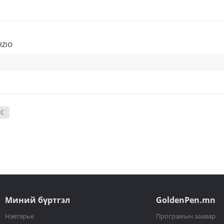
RZIO
АС
Миний бүртгэл
GoldenPen.mn
Нэвтэрье
Програмын заавар