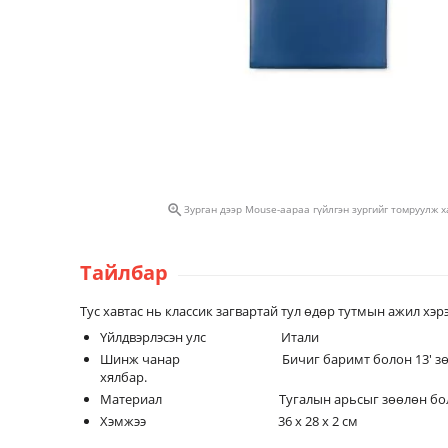

Зурган дээр Mouse-аараа гүйлгэн зургийг томруулж 
Тайлбар
Тус хавтас нь классик загвартай тул өдөр тутмын ажил хэ
Үйлдвэрлэсэн улс Итали
Шинж чанар Бичиг баримт болон 13' зөөврийн к
хялбар.
Материал Тугалын арьсыг зөөлөн болтол нь бол
Хэмжээ 36 x 28 x 2 см