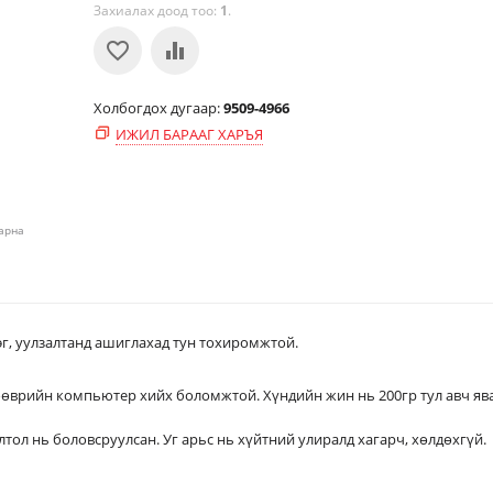
Захиалах доод тоо:
1
.
Холбогдох дугаар:
9509-4966
ИЖИЛ БАРААГ ХАРЪЯ
харна
рэг, уулзалтанд ашиглахад тун тохиромжтой.
омпьютер хийх боломжтой. Хүндийн жин нь 200гр тул авч яв
овсруулсан. Уг арьс нь хүйтний улиралд хагарч, хөлдөхгүй.