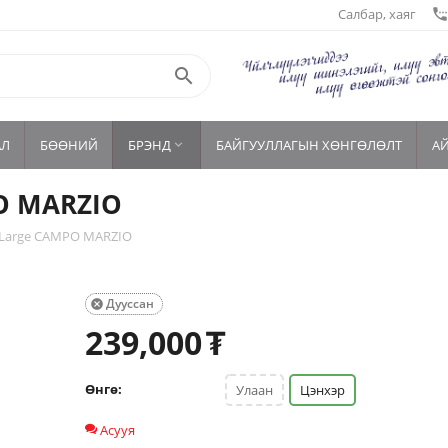
Салбар, хаяг
settings_phon

АЛ
БӨӨНИЙ
БРЭНД
БАЙГУУЛЛАГЫН ХӨНГӨЛӨЛТ
А

O MARZIO
 Large CAMPO MARZIO
Дууссан

239,000
₮
Өнгө:
Улаан
Цэнхэр
Асууя