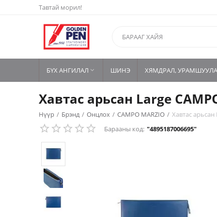
Тавтай морил!
БҮХ АНГИЛАЛ
ШИНЭ
ХЯМДРАЛ, УРАМШУУЛ

Хавтас арьсан Large CAMP
Нүүр
/
Брэнд
/
Онцлох
/
CAMPO MARZIO
/
Хавтас арьсан
Барааны код:
"4895187006695"