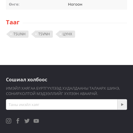
Өнгө:
Ногоон
Тааг
TSUNH
TSVNH
ЦҮНХ
Сошиал холбоос
ИМЭЙЛ ХАЯГАА БҮРТГҮҮЛЭЭД ХУДАЛДААНЫ ТАЛААРХ ШИНЭ,
СОНИРХОЛТОЙ МЭДЭЭЛЛИЙГ ХҮЛЭЭН АВААРАЙ.