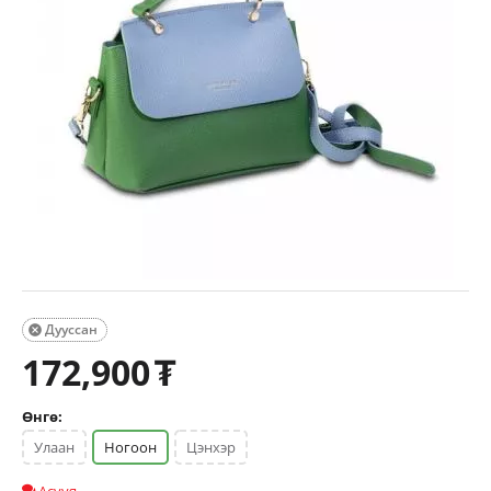
Дууссан

172,900
₮
Өнгө:
Улаан
Ногоон
Цэнхэр