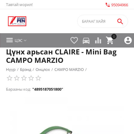
Тавтай морил!
settings_phone
95094966

0


directions_car



ЦЭС

Цүнх арьсан CLAIRE - Mini Bag
CAMPO MARZIO
Нүүр
/
Брэнд
/
Онцлох
/
CAMPO MARZIO
/
Барааны код:
"4895187051800"