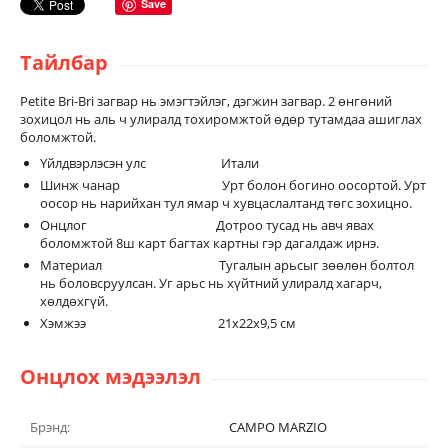
Save
Тайлбар
Petite Bri-Bri загвар нь эмэгтэйлэг, дэгжин загвар. 2 өнгөний
зохицол нь аль ч улиралд тохиромжтой өдөр тутамдаа ашиглах
боломжтой.
Үйлдвэрлэсэн улс Итали
Шинж чанар Урт болон богино оосортой. Урт
оосор нь нарийхан тул ямар ч хувцаслалтанд төгс зохицно.
Онцлог Дотроо тусад нь авч явах
боломжтой 8ш карт багтах картны гэр дагалдаж ирнэ.
Материал Тугалын арьсыг зөөлөн болтол
нь боловсруулсан. Уг арьс нь хүйтний улиралд хагарч,
хөлдөхгүй.
Хэмжээ 21x22x9,5 см
Онцлох мэдээлэл
Брэнд:
CAMPO MARZIO