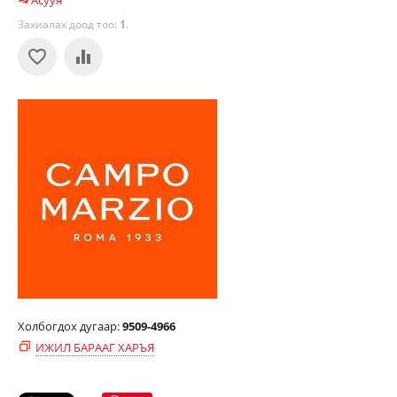
Асууя
Захиалах доод тоо:
1
.
Холбогдох дугаар:
9509-4966
ИЖИЛ БАРААГ ХАРЪЯ