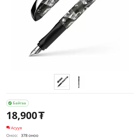
Байгаа

18,900
₮
Асууя
Оноо:
378 оноо