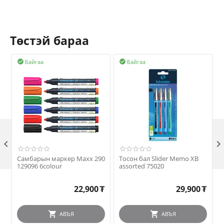
Төстэй бараа
Байгаа
Байгаа



Самбарын маркер Maxx 290
Тосон бал Slider Memo XB
E
129096 6colour
assorted 75020
22,900
₮
29,900
₮
АВЪЯ
АВЪЯ