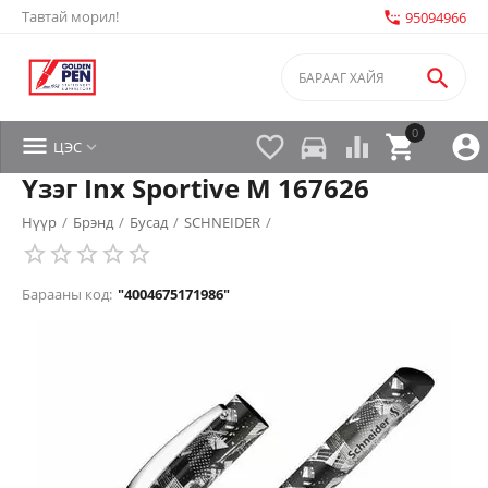
Тавтай морил!
settings_phone
95094966

0


directions_car



ЦЭС

Үзэг Inx Sportive M 167626
Нүүр
/
Брэнд
/
Бусад
/
SCHNEIDER
/
Барааны код:
"4004675171986"