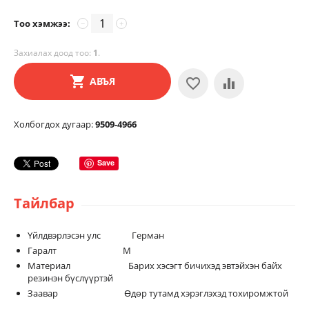
Тоо хэмжээ:
−
+
Захиалах доод тоо:
1
.
АВЪЯ
Холбогдох дугаар:
9509-4966
Save
Тайлбар
Үйлдвэрлэсэн улс Герман
Гаралт М
Материал Барих хэсэгт бичихэд эвтэйхэн байх
резинэн бүслүүртэй
Заавар Өдөр тутамд хэрэглэхэд тохиромжтой