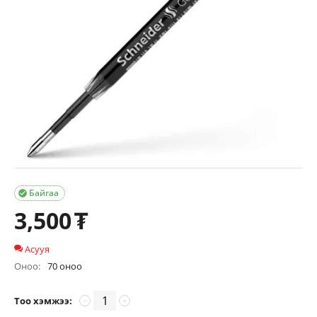
Байгаа

3,500
₮
Асууя
Оноо:
70 оноо
Тоо хэмжээ:
−
+