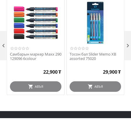

Самбарын маркер Maxx 290
Тосон бал Slider Memo XB
E
129096 6colour
assorted 75020
22,900
₮
29,900
₮
АВЪЯ
АВЪЯ
Сошиал холбоос