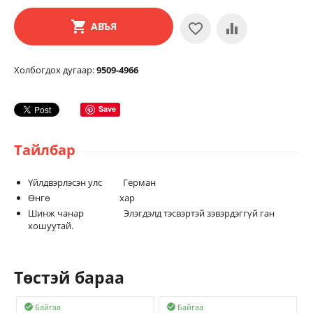
АВЪЯ
Холбогдох дугаар:
9509-4966
Save
Тайлбар
Үйлдвэрлэсэн улс Герман
Өнгө хар
Шинж чанар Элэгдэлд тэсвэртэй зэвэрдэггүй ган
хошуутай.
Төстэй бараа
Байгаа
Байгаа

