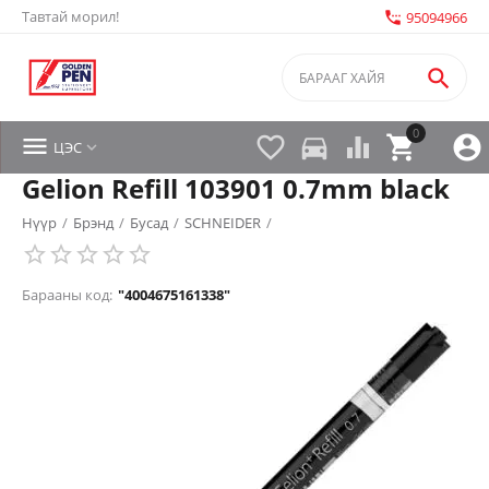
Тавтай морил!
settings_phone
95094966

0


directions_car



ЦЭС

Gelion Refill 103901 0.7mm black
Нүүр
/
Брэнд
/
Бусад
/
SCHNEIDER
/
Барааны код:
"4004675161338"