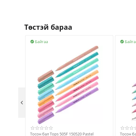
Төстэй бараа
Байгаа
Байга



Тосон бал Tops 505F 150520 Pastel
Тосон ба