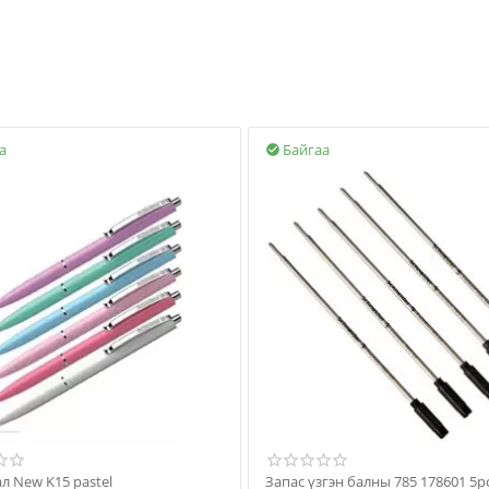
а
Байгаа

л New K15 pastel
Запас үзгэн балны 785 178601 5p