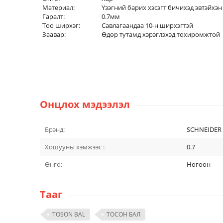
Материал:
Үзэгний барих хэсэгт бичихэд эвтэйхэ
Гаралт:
0.7мм
Тоо ширхэг:
Савлагаандаа 10-н ширхэгтэй
Заавар:
Өдөр тутамд хэрэглэхэд тохиромжтой
Онцлох мэдээлэл
Брэнд:
SCHNEIDER
Хошууны хэмжээс :
0.7
Өнгө:
Ногоон
Тааг
TOSON BAL
ТОСОН БАЛ