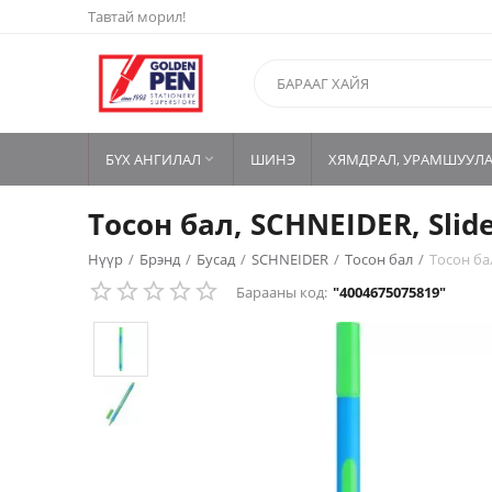
Тавтай морил!
БҮХ АНГИЛАЛ
ШИНЭ
ХЯМДРАЛ, УРАМШУУЛ

Тосон бал, SCHNEIDER, Slid
Нүүр
/
Брэнд
/
Бусад
/
SCHNEIDER
/
Тосон бал
/
Тосон бал
Барааны код:
"4004675075819"