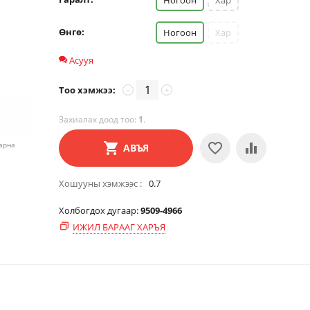
Ногоон
Хар
Өнгө:
Ногоон
Хар
Асууя
Тоо хэмжээ:
−
+
Захиалах доод тоо:
1
.
харна
АВЪЯ
Хошууны хэмжээс
0.7
Холбогдох дугаар:
9509-4966
ИЖИЛ БАРААГ ХАРЪЯ