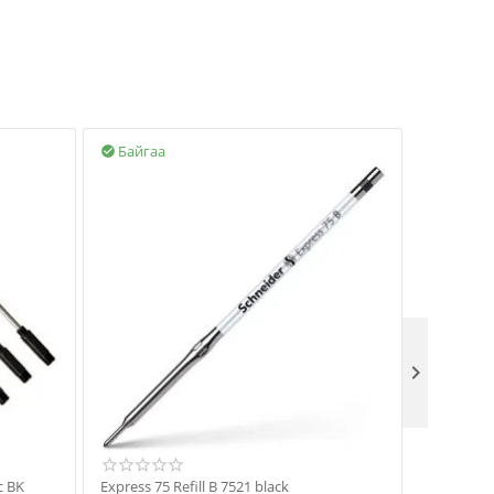
Байгаа
Байгаа



c BK
Express 75 Refill B 7521 black
Тосон бал 