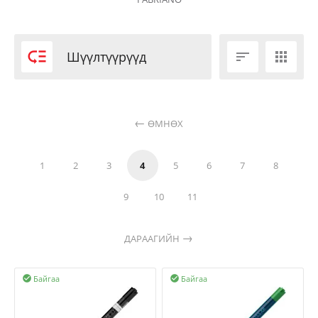

Шүүлтүүрүүд


ӨМНӨХ
1
2
3
4
5
6
7
8
9
10
11
ДАРААГИЙН
Байгаа
Байгаа

