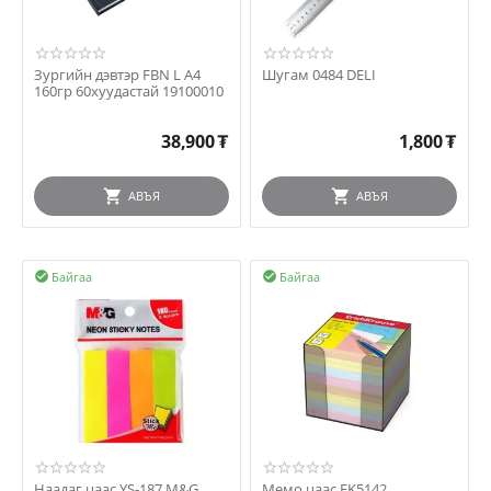
Зургийн дэвтэр FBN L A4
Шугам 0484 DELI
160гр 60хуудастай 19100010
38,900
₮
1,800
₮
АВЪЯ
АВЪЯ
Байгаа
Байгаа


Наадаг цаас YS-187 M&G
Мемо цаас EK5142