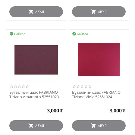
АВЪЯ
АВЪЯ
Байгаа
Байгаа


Бүтээлийн цаас FABRIANO
Бүтээлийн цаас FABRIANO
Tiziano Amaranto 52551023
Tiziano Viola 52551024
3,000
₮
3,000
₮
АВЪЯ
АВЪЯ