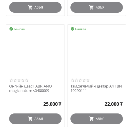
АВЪЯ
АВЪЯ
Байгаа
Байгаа


Өнгийн цаас FABRIANO
Тэмдэглэлийн дэвтэр A4 FBN
magic nature s0400009
19290111
25,000
₮
22,000
₮
АВЪЯ
АВЪЯ