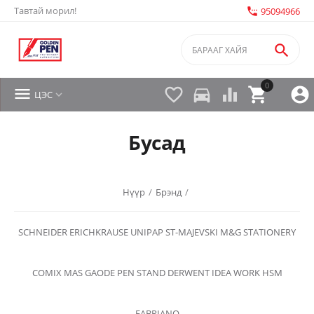
Тавтай морил!
settings_phone
95094966

0


directions_car



ЦЭС

Бусад
Нүүр
/
Брэнд
/
SCHNEIDER
ERICHKRAUSE
UNIPAP
ST-MAJEVSKI
M&G STATIONERY
COMIX
MAS
GAODE
PEN STAND
DERWENT
IDEA WORK
HSM
FABRIANO