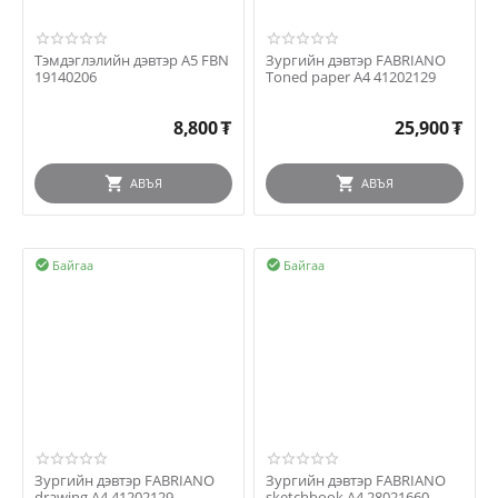
Тэмдэглэлийн дэвтэр A5 FBN
Зургийн дэвтэр FABRIANO
19140206
Toned paper A4 41202129
8,800
₮
25,900
₮
АВЪЯ
АВЪЯ
Байгаа
Байгаа


Зургийн дэвтэр FABRIANO
Зургийн дэвтэр FABRIANO
drawing A4 41202129
sketchbook A4 28021660