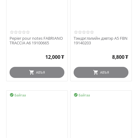
Pepier pour notes FABRIANO
Тэмдэглэлийн дэвтэр A5 FBN
TRACCIA А6 19100665
19140203
12,000
₮
8,800
₮
АВЪЯ
АВЪЯ
Байгаа
Байгаа

