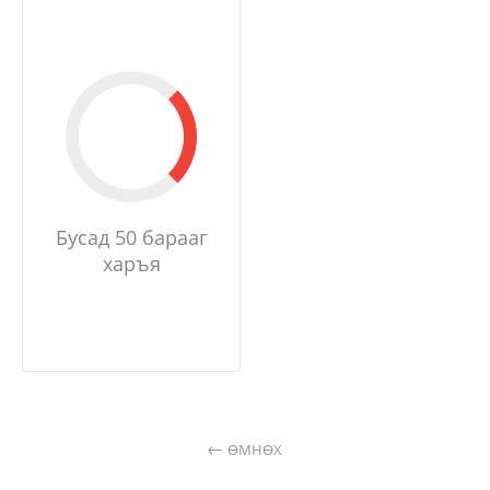
Бусад 50 барааг
харъя
ӨМНӨХ