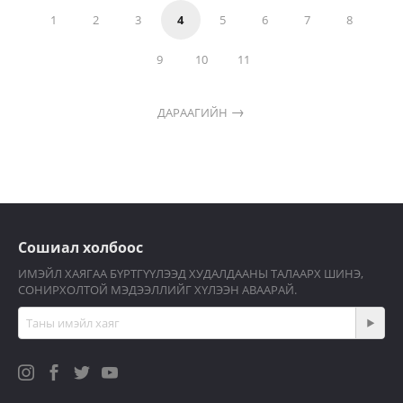
1
2
3
4
5
6
7
8
9
10
11
ДАРААГИЙН
Сошиал холбоос
ИМЭЙЛ ХАЯГАА БҮРТГҮҮЛЭЭД ХУДАЛДААНЫ ТАЛААРХ ШИНЭ,
СОНИРХОЛТОЙ МЭДЭЭЛЛИЙГ ХҮЛЭЭН АВААРАЙ.