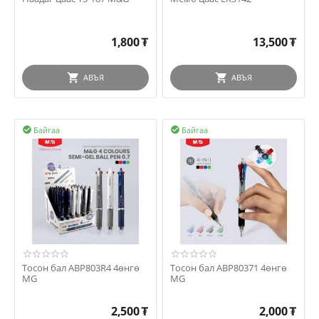
1,800
₮
13,500
₮
АВЪЯ
АВЪЯ
Байгаа
Байгаа


Тосон бал ABP803R4 4өнгө
Тосон бал ABP80371 4өнгө
MG
MG
2,500
₮
2,000
₮