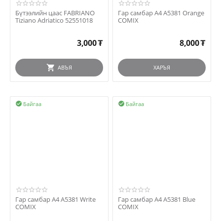
Бүтээлийн цаас FABRIANO
Гар самбар А4 A5381 Orange
Tiziano Adriatico 52551018
COMIX
3,000
₮
8,000
₮
АВЪЯ
ХАРЪЯ
Байгаа
Байгаа


Гар самбар А4 A5381 Write
Гар самбар А4 A5381 Blue
COMIX
COMIX