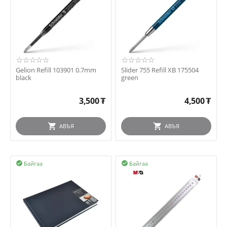
Gelion Refill 103901 0.7mm
Slider 755 Refill XB 175504
black
green
3,500
₮
4,500
₮
АВЪЯ
АВЪЯ
Байгаа
Байгаа

