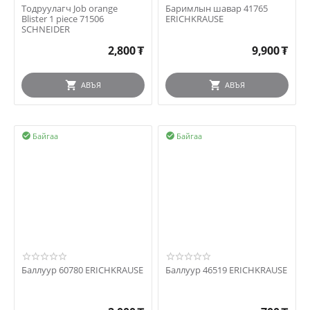
Тодруулагч Job orange
Баримлын шавар 41765
Blister 1 piece 71506
ERICHKRAUSE
SCHNEIDER
2,800
₮
9,900
₮
АВЪЯ
АВЪЯ
Байгаа
Байгаа


Баллуур 60780 ERICHKRAUSE
Баллуур 46519 ERICHKRAUSE