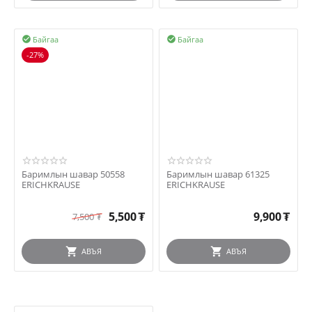
Байгаа
Байгаа


-27%
Баримлын шавар 50558
Баримлын шавар 61325
ERICHKRAUSE
ERICHKRAUSE
5,500
₮
9,900
₮
7,500
₮
АВЪЯ
АВЪЯ