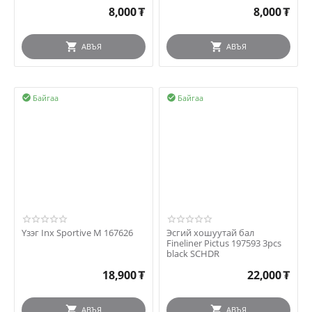
8,000
₮
8,000
₮
АВЪЯ
АВЪЯ
Байгаа
Байгаа


Үзэг Inx Sportive M 167626
Эсгий хошуутай бал
Fineliner Pictus 197593 3pcs
black SCHDR
18,900
₮
22,000
₮
АВЪЯ
АВЪЯ