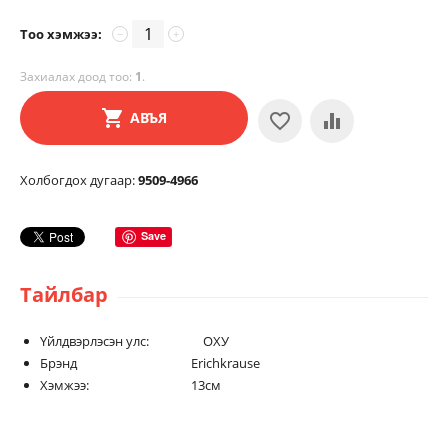
Тоо хэмжээ:
−
+
Захиалах доод тоо:
1
.
АВЪЯ
Холбогдох дугаар:
9509-4966
Save
Тайлбар
Үйлдвэрлэсэн улс: ОХУ
Брэнд Erichkrause
Хэмжээ: 13см