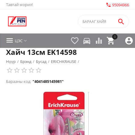
Тавтай морил!
settings_phone
95094966

0


directions_car



ЦЭС

Хайч 13см EK14598
Нүүр
/
Брэнд
/
Бусад
/
ERICHKRAUSE
/
Барааны код:
"4041485145981"