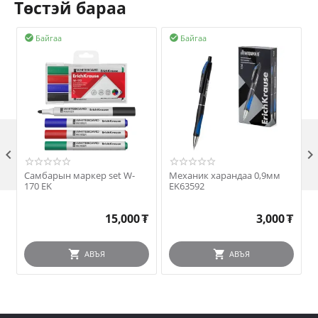
Төстэй бараа
Байгаа
Байгаа



Самбарын маркер set W-
Механик харандаа 0,9мм
170 EK
EK63592
15,000
₮
3,000
₮
АВЪЯ
АВЪЯ