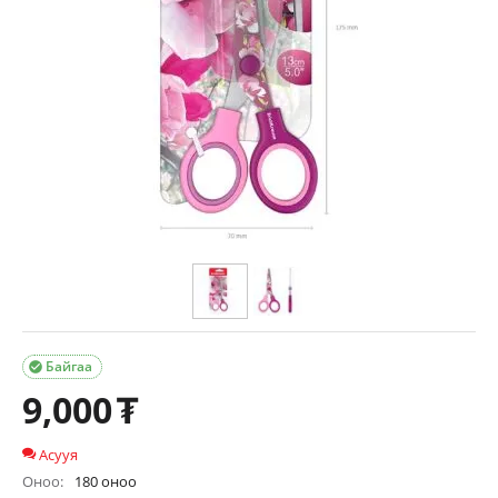
Байгаа

9,000
₮
Асууя
Оноо:
180 оноо