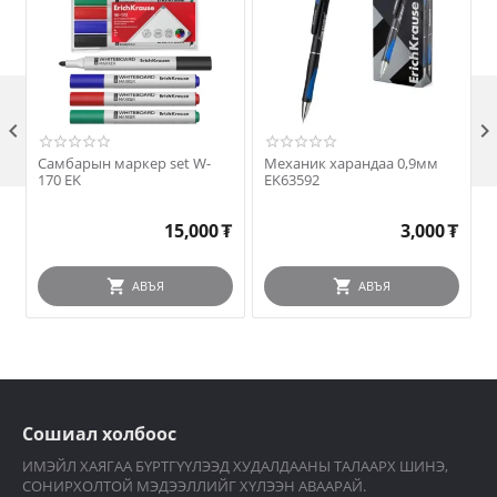

Самбарын маркер set W-
Механик харандаа 0,9мм
170 EK
EK63592
15,000
₮
3,000
₮
АВЪЯ
АВЪЯ
Сошиал холбоос
ИМЭЙЛ ХАЯГАА БҮРТГҮҮЛЭЭД ХУДАЛДААНЫ ТАЛААРХ ШИНЭ,
СОНИРХОЛТОЙ МЭДЭЭЛЛИЙГ ХҮЛЭЭН АВААРАЙ.