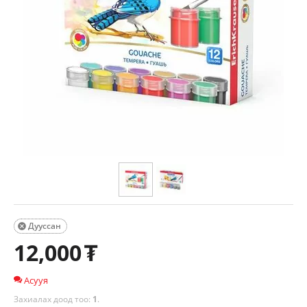
Дууссан

12,000
₮
Асууя
Захиалах доод тоо:
1
.