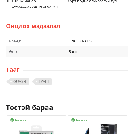
Шинж чанар Хорт бодис агуулаагүй тул
хүүхдэд харшил өгөхгүй
Онцлох мэдээлэл
Брэнд:
ERICHKRAUSE
Өнгө:
Багц
Тааг
GUASH
ГУАШ
Төстэй бараа
Байгаа
Байгаа

