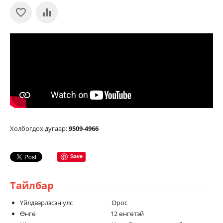
Холбогдох дугаар:
9509-4966
Save
Тайлбар
Үйлдвэрлэсэн улс Орос
Өнгө 12 өнгөтэй