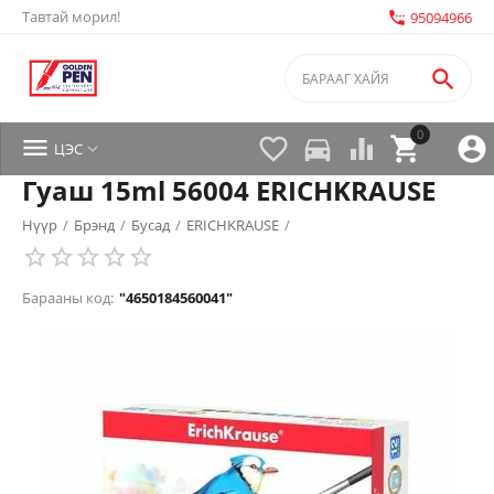
Тавтай морил!
settings_phone
95094966

0


directions_car



ЦЭС

Гуаш 15ml 56004 ERICHKRAUSE
Нүүр
/
Брэнд
/
Бусад
/
ERICHKRAUSE
/
Барааны код:
"4650184560041"