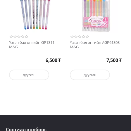
Үзгэн бал өнгийн GP1311
Үзгэн бал өнгийн AGP61303
M&G
M&G
6,500
₮
7,500
₮
Дууссан
Дууссан
Сошиал холбоос