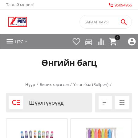
Тавтай морил!
settings_phone
95094966

0


directions_car



ЦЭС

Өнгийн багц
Нүүр
/
Бичих хэрэгсэл
/
Үзгэн бал (Rollpen)
/

Шүүлтүүрүүд

