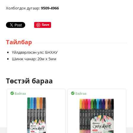
Холбогдох дугаар:
9509-4966
Save
Тайлбар
Үйлдвэрлэсэн улс: БНХАУ
Шинж чанар: 20м х 5мм
Төстэй бараа
Байгаа
Байгаа

