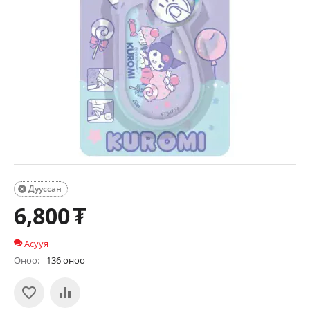
Дууссан

6,800
₮
Асууя
Оноо:
136 оноо