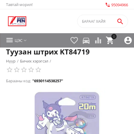
Тавтай морил!
settings_phone
95094966

0


directions_car



ЦЭС

Туузан штрих KT84719
Нүүр
/
Бичих хэрэгсэл
/
Барааны код:
"6930114538257"