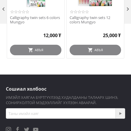

Calligraphy twin sets 6 colors
Calligraphy twin sets 12
Mungyo
colors Mungyo
12,000
₮
25,000
₮
АВЪЯ
АВЪЯ
Сошиал холбоос
ИМЭЙЛ ХАЯГАА БҮРТГҮҮЛЭЭД ХУДАЛДААНЫ ТАЛААРХ ШИНЭ,
СОНИРХОЛТОЙ МЭДЭЭЛЛИЙГ ХҮЛЭЭН АВААРАЙ.