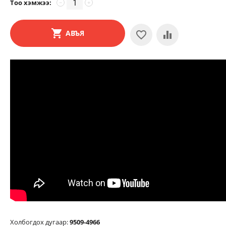
Тоо хэмжээ:
−
+
АВЪЯ
Холбогдох дугаар:
9509-4966