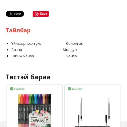
Save
Тайлбар
Үйлдвэрлэсэн улс Солонгос
Брэнд Mungyo
Шинж чанар 6 өнгө
Төстэй бараа
Байгаа
Байгаа

