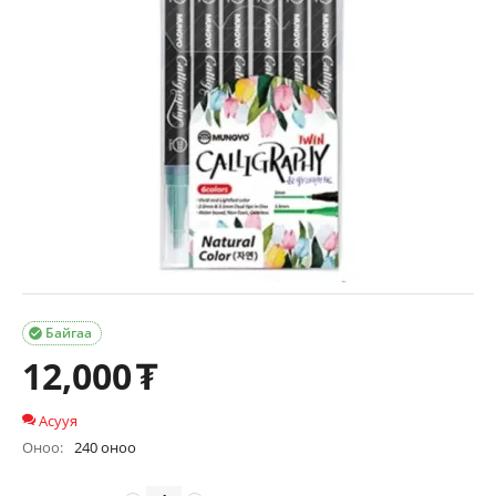
Байгаа

12,000
₮
Асууя
Оноо:
240 оноо