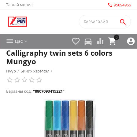
Тавтай морил!
settings_phone
95094966

0


directions_car



ЦЭС

Calligraphy twin sets 6 colors
Mungyo
Нүүр
/
Бичих хэрэгсэл
/
Барааны код:
"8807093415221"