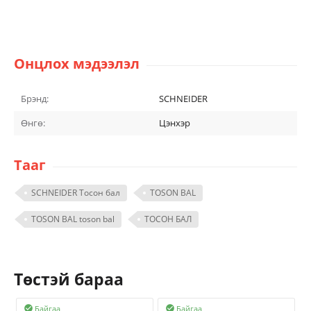
Онцлох мэдээлэл
Брэнд:
SCHNEIDER
Өнгө:
Цэнхэр
Тааг
SCHNEIDER Тосон бал
TOSON BAL
TOSON BAL toson bal
ТОСОН БАЛ
Төстэй бараа
Байгаа
Байгаа

