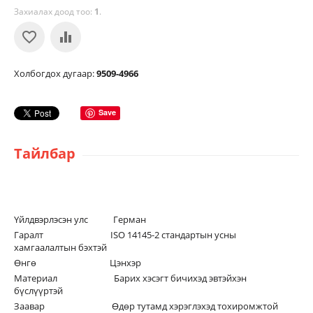
Захиалах доод тоо:
1
.
Холбогдох дугаар:
9509-4966
Save
Тайлбар
Үйлдвэрлэсэн улс Герман
Гаралт ISO 14145-2 стандартын усны
хамгаалалтын бэхтэй
Өнгө Цэнхэр
Материал Барих хэсэгт бичихэд эвтэйхэн
бүслүүртэй
Заавар Өдөр тутамд хэрэглэхэд тохиромжтой