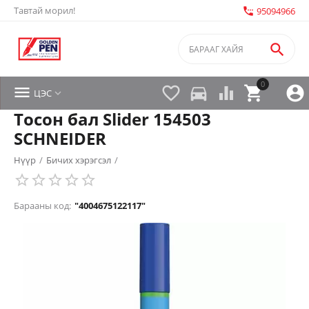
Тавтай морил!
settings_phone
95094966

0


directions_car



ЦЭС

Тосон бал Slider 154503
SCHNEIDER
Нүүр
/
Бичих хэрэгсэл
/
Барааны код:
"4004675122117"