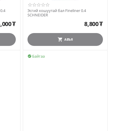
0.4
Эсгий хошуутай бал Fineliner 0.4
SCHNEIDER
,000
₮
8,800
₮
АВЪЯ
Байгаа
