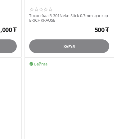
Тосон бал R-301Nekn Stick 0.7mm ,цэнхэр
ERICHKRAUSE
,000
₮
500
₮
ХАРЪЯ
Байгаа
