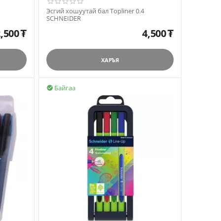
Эсгий хошуутай бал Topliner 0.4
SCHNEIDER
,500
₮
4,500
₮
ХАРЪЯ
Байгаа
