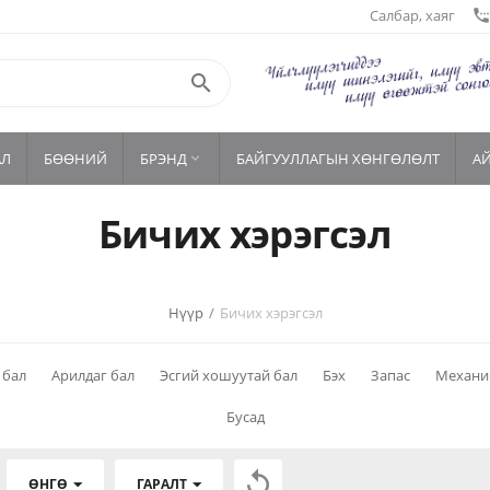
Салбар, хаяг
settings_phon

АЛ
БӨӨНИЙ
БРЭНД
БАЙГУУЛЛАГЫН ХӨНГӨЛӨЛТ
А

Бичих хэрэгсэл
Нүүр
/
Бичих хэрэгсэл
 бал
Арилдаг бал
Эсгий хошуутай бал
Бэх
Запас
Механи
Бусад

ӨНГӨ
ГАРАЛТ