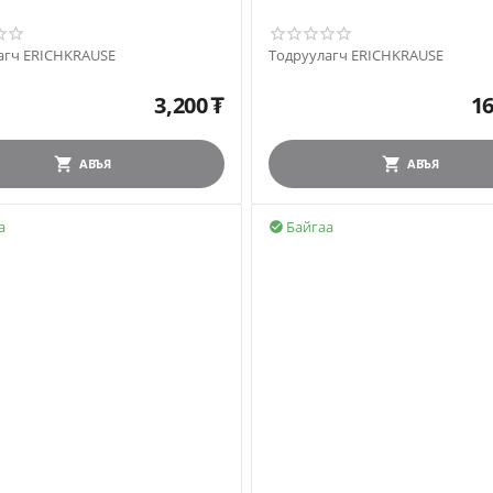
агч ERICHKRAUSE
Тодруулагч ERICHKRAUSE
3,200
₮
16
АВЪЯ
АВЪЯ
а
Байгаа
