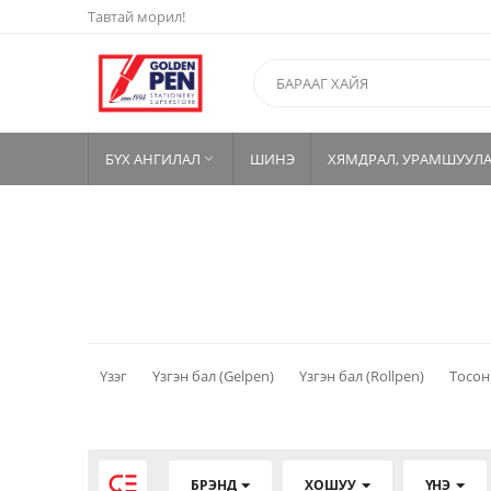
Тавтай морил!
БҮХ АНГИЛАЛ
ШИНЭ
ХЯМДРАЛ, УРАМШУУЛ

Үзэг
Үзгэн бал (Gelpen)
Үзгэн бал (Rollpen)
Тосон

БРЭНД
ХОШУУ
ҮНЭ