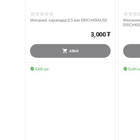
Механик харандаа 0.5 мм ERICHKRAUSE
Механик
ERICHKR
3,000
₮
АВЪЯ
Байгаа
Байга

