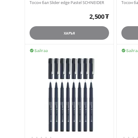
Тосон бал Slider edge Pastel SCHNEIDER
Тосон б
2,500
₮
ХАРЪЯ
Байгаа
Байга

