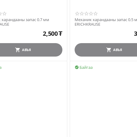
 харандааны запас 0.7 мм
Механик харандааны запас 0.5 
AUSE
ERICHKRAUSE
2,500
₮
3
АВЪЯ
АВЪЯ
а
Байгаа
