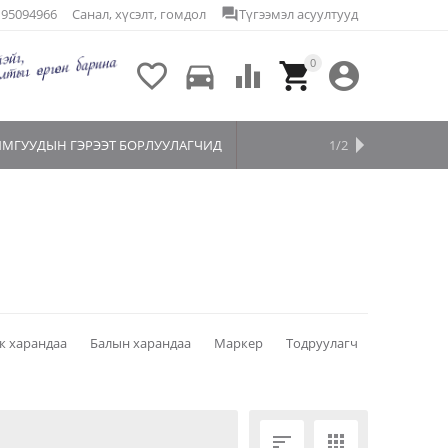
e
95094966
Санал, хүсэлт, гомдол
question_answer
Түгээмэл асуултууд
0

directions_car



ЙМГУУДЫН ГЭРЭЭТ БОРЛУУЛАГЧИД
НЭХЭМЖЛЭЛ ҮҮСГЭХ
БЭЛЭГЛЭЕ
1/2
к харандаа
Балын харандаа
Маркер
Тодруулагч

