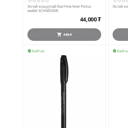
Эсгий хошуутай бал Fine-liner Pictus
wallet SCHNEIDER
44,000
₮
АВЪЯ
Байгаа
Байга

