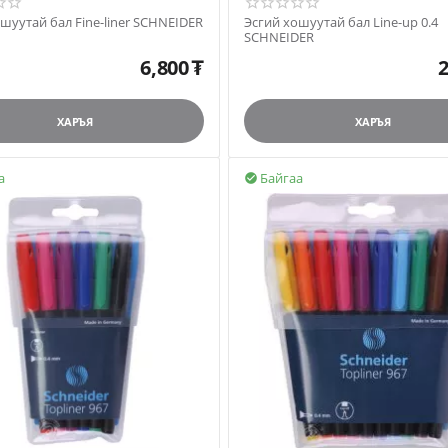
Эсгий хошуутай бал Fine-liner SCHNEIDER
Эсгий хошуутай бал Line-up 0.4
SCHNEIDER
6,800
₮
2
ХАРЪЯ
ХАРЪЯ
а
Байгаа
