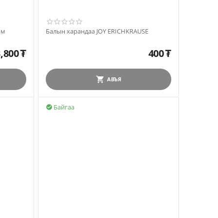
мм
Балын харандаа JOY ERICHKRAUSE
,800
₮
400
₮
АВЪЯ
Байгаа
