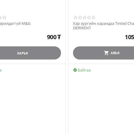
арилдаггүй M&G
Хар зургийн харандаа Tinted Cha
DERWENT
900
₮
105
АВЪЯ
ХАРЪЯ
а
Байгаа
