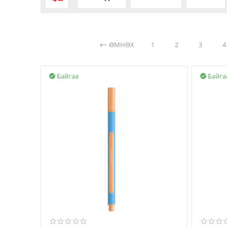
ӨМНӨХ
1
2
3
4
Байгаа
Байга

