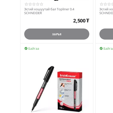
Эсгий хошуутай бал Topliner 0.4
Эсгий хо
SCHNEIDER
SCHNEI
2,500
₮
ХАРЪЯ
Байгаа
Байга

