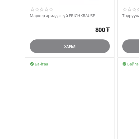
Маркер арилдаггүй ERICHKRAUSE
Тодруул
800
₮
ХАРЪЯ
Байгаа
Байга

