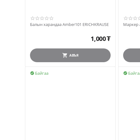
Балын харандаа Amber101 ERICHKRAUSE
Маркер 
1,000
₮
АВЪЯ
Байгаа
Байга

