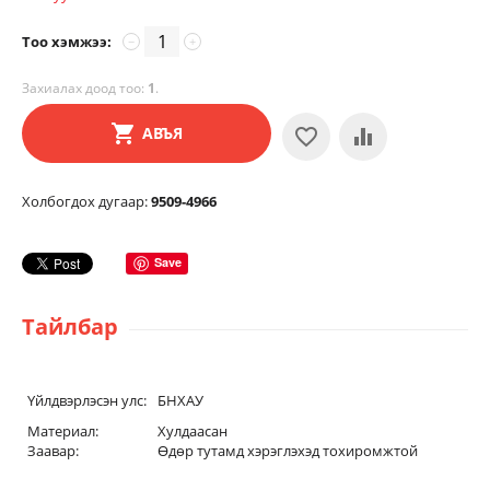
Тоо хэмжээ:
−
+
Захиалах доод тоо:
1
.
АВЪЯ
Холбогдох дугаар:
9509-4966
Save
Тайлбар
Үйлдвэрлэсэн улс:
БНХАУ
Материал:
Хулдаасан
Заавар:
Өдөр тутамд хэрэглэхэд тохиромжтой