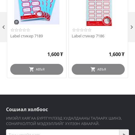

Label стикер 7189
Label стикер 7186
Н
1,600
₮
1,600
₮
АВЪЯ
АВЪЯ
Сошиал холбоос
ИМЭЙЛ ХАЯГАА БҮРТГҮҮЛЭЭД ХУДАЛДААНЫ ТАЛААРХ ШИНЭ,
СОНИРХОЛТОЙ МЭДЭЭЛЛИЙГ ХҮЛЭЭН АВААРАЙ.