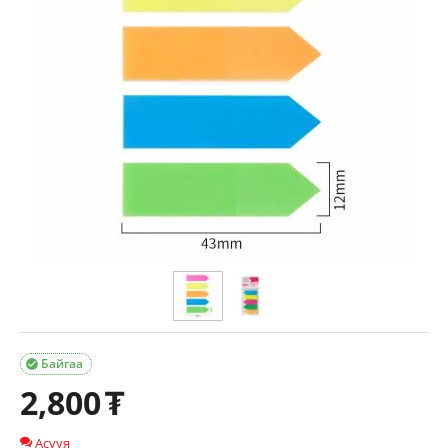
Байгаа

2,800
₮
Асууя