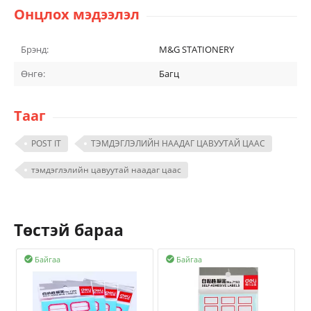
Онцлох мэдээлэл
Брэнд:
M&G STATIONERY
Өнгө:
Багц
Тааг
POST IT
ТЭМДЭГЛЭЛИЙН НААДАГ ЦАВУУТАЙ ЦААС
тэмдэглэлийн цавуутай наадаг цаас
Төстэй бараа
Байгаа
Байгаа

