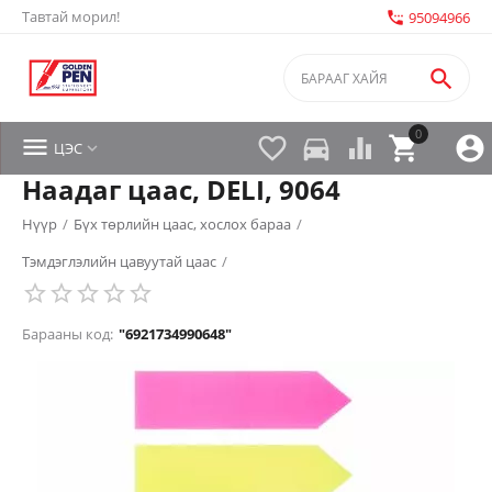
Тавтай морил!
settings_phone
95094966

0


directions_car



ЦЭС

Наадаг цаас, DELI, 9064
Нүүр
/
Бүх төрлийн цаас, хослох бараа
/
Тэмдэглэлийн цавуутай цаас
/
Барааны код:
"6921734990648"