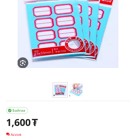
Байгаа

1,600
₮
Асууя