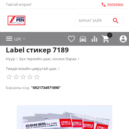
Тавтай морил!
settings_phone
95094966

0


directions_car



ЦЭС

Label стикер 7189
Нүүр
/
Бүх төрлийн цаас, хослох бараа
/
Тэмдэглэлийн цавуутай цаас
/
Барааны код:
"6921734971890"