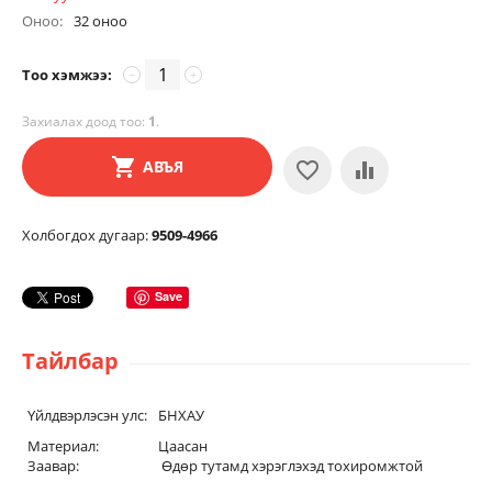
Оноо:
32 оноо
Тоо хэмжээ:
−
+
Захиалах доод тоо:
1
.
АВЪЯ
Холбогдох дугаар:
9509-4966
Save
Тайлбар
Үйлдвэрлэсэн улс:
БНХАУ
Материал:
Цаасан
Заавар:
Өдөр тутамд хэрэглэхэд тохиромжтой