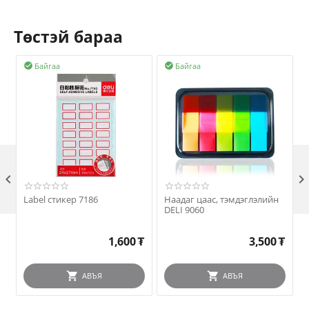
Төстэй бараа
Байгаа
Байгаа



Label стикер 7186
Наадаг цаас, тэмдэглэлийн
DELI 9060
1,600
₮
3,500
₮
АВЪЯ
АВЪЯ