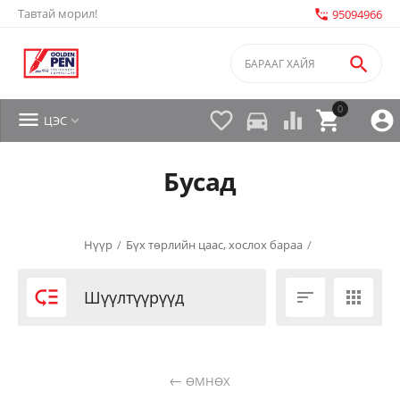
Тавтай морил!
settings_phone
95094966

0


directions_car



ЦЭС

Бусад
Нүүр
/
Бүх төрлийн цаас, хослох бараа
/

Шүүлтүүрүүд


ӨМНӨХ