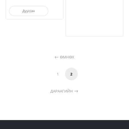
Дууссан
ӨМНӨХ
1
2
ДАРААГИЙН