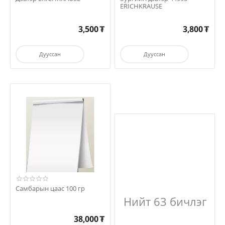
ERICHKRAUSE
3,500
₮
3,800
₮
Дууссан
Дууссан
Самбарын цаас 100 гр
Нийт 63 бичлэг
38,000
₮