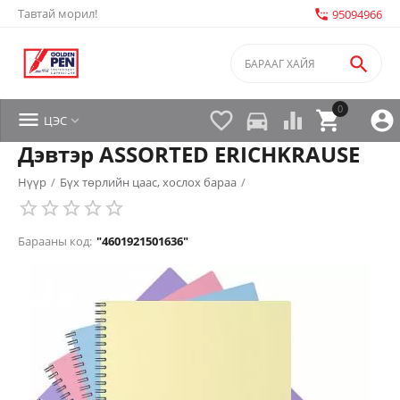
Тавтай морил!
settings_phone
95094966

0


directions_car



ЦЭС

Дэвтэр ASSORTED ERICHKRAUSE
Нүүр
/
Бүх төрлийн цаас, хослох бараа
/
Барааны код:
"4601921501636"