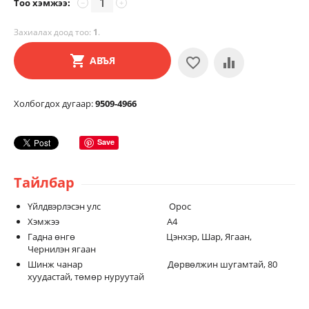
Тоо хэмжээ:
−
+
Захиалах доод тоо:
1
.
АВЪЯ
Холбогдох дугаар:
9509-4966
Save
Тайлбар
Үйлдвэрлэсэн улс Орос
Хэмжээ А4
Гадна өнгө Цэнхэр, Шар, Ягаан,
Чернилэн ягаан
Шинж чанар Дөрвөлжин шугамтай, 80
хуудастай, төмөр нуруутай