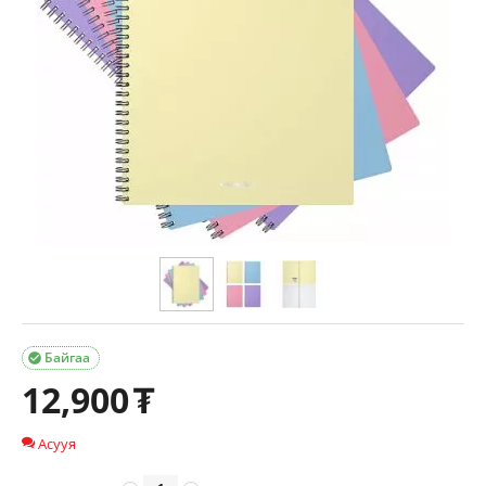
Байгаа

12,900
₮
Асууя