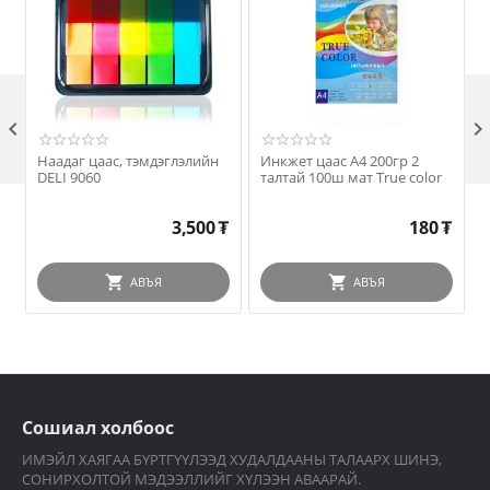

Наадаг цаас, тэмдэглэлийн
Инкжет цаас A4 200гр 2
DELI 9060
талтай 100ш мат True color
3,500
₮
180
₮
АВЪЯ
АВЪЯ
Сошиал холбоос
ИМЭЙЛ ХАЯГАА БҮРТГҮҮЛЭЭД ХУДАЛДААНЫ ТАЛААРХ ШИНЭ,
СОНИРХОЛТОЙ МЭДЭЭЛЛИЙГ ХҮЛЭЭН АВААРАЙ.