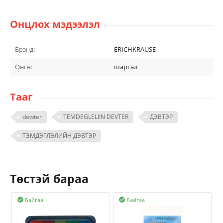
Онцлох мэдээлэл
Брэнд:
ERICHKRAUSE
Өнгө:
шаргал
Тааг
dewter
TEMDEGLELIIN DEVTER
ДЭВТЭР
ТЭМДЭГЛЭЛИЙН ДЭВТЭР
Төстэй бараа
Байгаа
Байгаа

