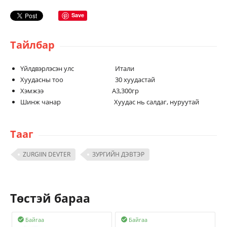
Save
Тайлбар
Үйлдвэрлэсэн улс Итали
Хуудасны тоо 30 хуудастай
Хэмжээ А3,300гр
Шинж чанар Хуудас нь салдаг, нуруутай
Тааг
ZURGIIN DEVTER
ЗУРГИЙН ДЭВТЭР
Төстэй бараа
Байгаа
Байгаа

