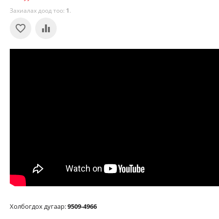
Захиалах доод тоо:
1
.
Холбогдох дугаар:
9509-4966