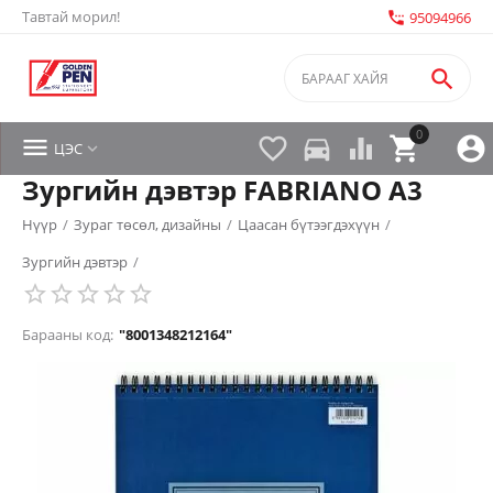
Тавтай морил!
settings_phone
95094966

0


directions_car



ЦЭС

Зургийн дэвтэр FABRIANO A3
Нүүр
/
Зураг төсөл, дизайны
/
Цаасан бүтээгдэхүүн
/
Зургийн дэвтэр
/
Барааны код:
"8001348212164"