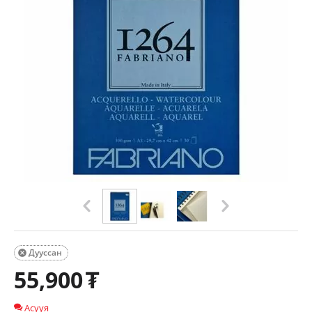
Дууссан

55,900
₮
Асууя