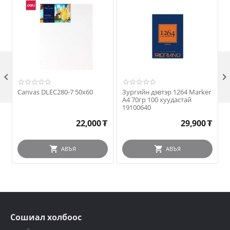

Canvas DLEC280-7 50x60
Зургийн дэвтэр 1264 Marker
З
А4 70гр 100 хуудастай
19100640
22,000
₮
29,900
₮
АВЪЯ
АВЪЯ
Сошиал холбоос