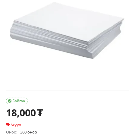
Байгаа

18,000
₮
Асууя
Оноо:
360 оноо