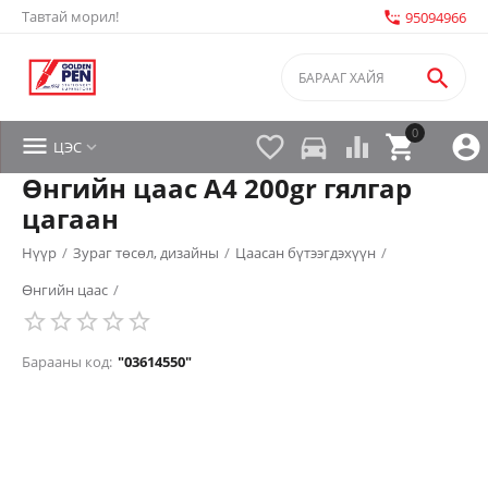
Тавтай морил!
settings_phone
95094966

0


directions_car



ЦЭС

Өнгийн цаас A4 200gr гялгар
цагаан
Нүүр
/
Зураг төсөл, дизайны
/
Цаасан бүтээгдэхүүн
/
Өнгийн цаас
/
Барааны код:
"03614550"