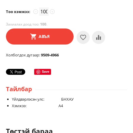
Тоо хэмжээ:
−
+
Захиалах доод тоо:
100
.
АВЪЯ
Холбогдох дугаар:
9509-4966
Save
Тайлбар
Үйлдвэрлэсэн улс: БНХАУ
Хэмжээ: А4
Төстэй бараа