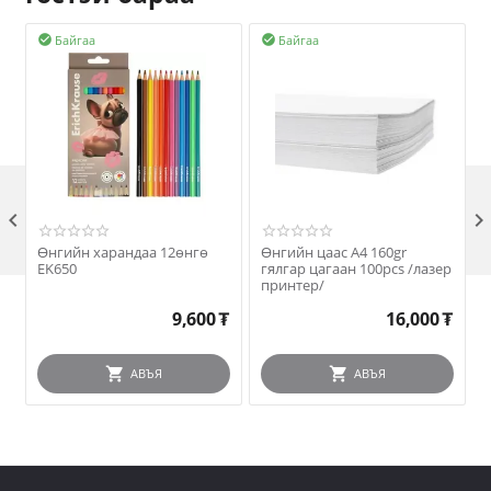
Байгаа
Байгаа



Өнгийн харандаа 12өнгө
Өнгийн цаас A4 160gr
EK650
гялгар цагаан 100pcs /лазер
принтер/
9,600
₮
16,000
₮
АВЪЯ
АВЪЯ