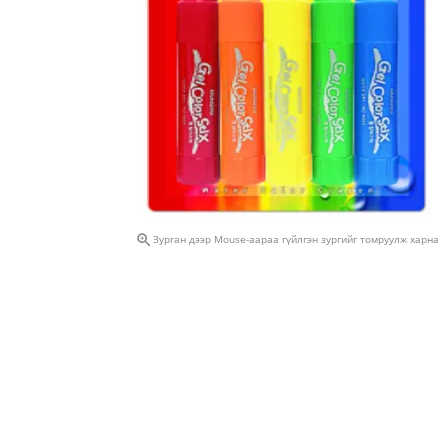

Зурган дээр Mouse-аараа гүйлгэн зургийг томруулж харна