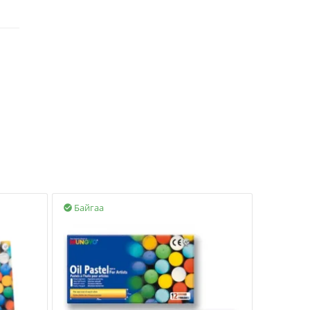
Байгаа
Байгаа

