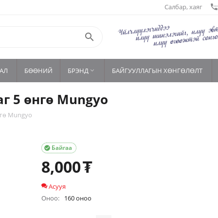
Салбар, хаяг
settings_phon

АЛ
БӨӨНИЙ
БРЭНД
БАЙГУУЛЛАГЫН ХӨНГӨЛӨЛТ

аг 5 өнгө Mungyo
нгө Mungyo
Байгаа

8,000
₮
Асууя
Оноо:
160 оноо