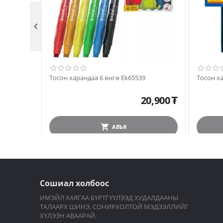

Тосон харандаа 6 өнгө Ek65539
Тосон х
20,900
₮
АВЪЯ
Сошиал холбоос
ИМЭЙЛ ХАЯГАА БҮРТГҮҮЛЭЭД ХУДАЛДААНЫ
ТАЛААРХ ШИНЭ, СОНИРХОЛТОЙ МЭДЭЭЛЛИЙГ
ХҮЛЭЭН АВААРАЙ.