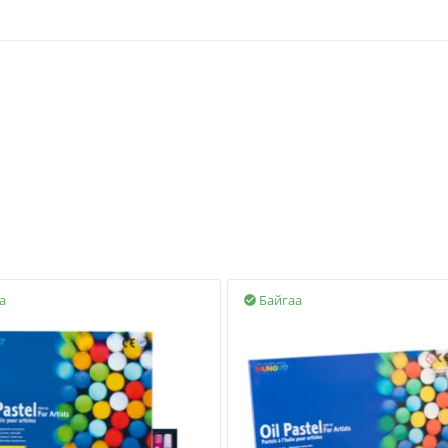
а
Байгаа
