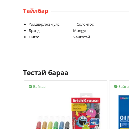
Тайлбар
Үйлдвэрлэсэн улс: Солонгос
Брэнд Mungyo
Өнгө: 5 өнгөтэй
Төстэй бараа
Байгаа
Байга

