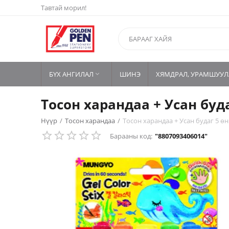
Тавтай морил!
БҮХ АНГИЛАЛ
ШИНЭ
ХЯМДРАЛ, УРАМШУУЛ

Тосон харандаа + Усан буд
Нүүр
/
Тосон харандаа
/
Тосон харандаа + Усан будаг 5 ө
Барааны код:
"8807093406014"