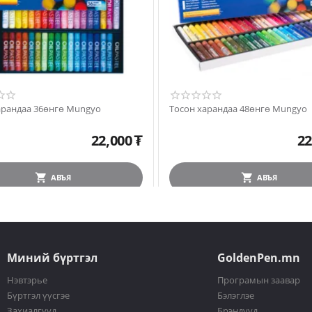
арандаа 36өнгө Mungyo
Тосон харандаа 48өнгө Mungyo
22,000
₮
22
АВЪЯ
АВЪЯ
Миний бүртгэл
GoldenPen.mn
Нэвтэрье
Програмын заавар
Бүртгэл үүсгэе
Бэлэглэе
Захиалгууд
Брэндүүд