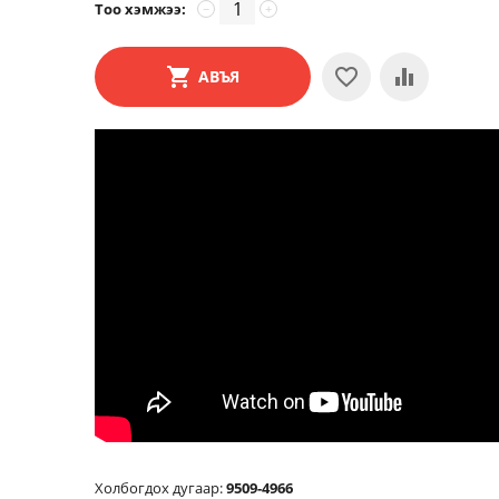
Тоо хэмжээ:
−
+
АВЪЯ
Холбогдох дугаар:
9509-4966