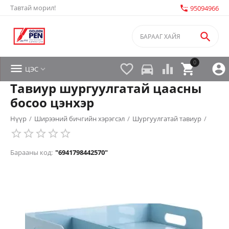
Тавтай морил!
settings_phone
95094966

0


directions_car



ЦЭС

Тавиур шургуулгатай цаасны
босоо цэнхэр
Нүүр
/
Ширээний бичгийн хэрэгсэл
/
Шургуулгатай тавиур
/
Барааны код:
"6941798442570"