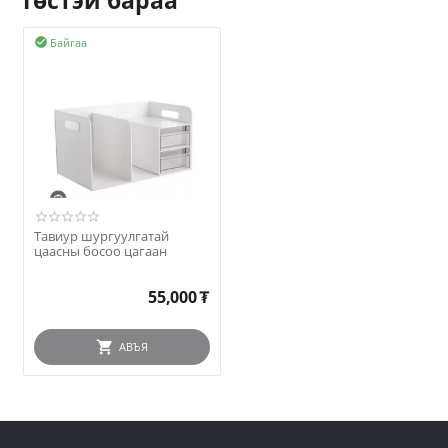
Төстэй бараа
Байгаа

Тавиур шургуулгатай
цаасны босоо цагаан
55,000
₮
АВЪЯ