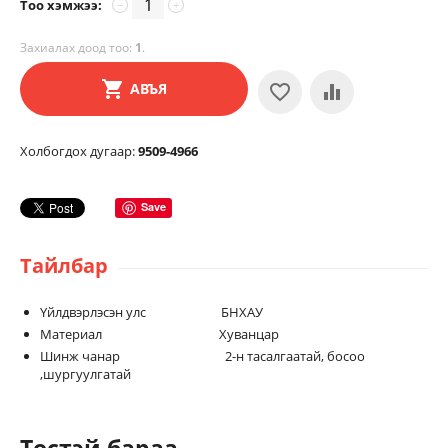
Тоо хэмжээ:
−
+
Захиалах доод тоо:
1
.
АВЪЯ
Холбогдох дугаар:
9509-4966
Save
Тайлбар
Үйлдвэрлэсэн улс БНХАУ
Материал Хуванцар
Шинж чанар 2-н тасалгаатай, босоо
,шургуулгатай