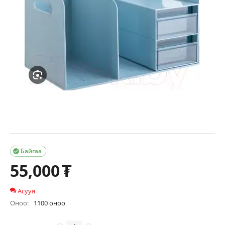
Байгаа

55,000
₮
Асууя
Оноо:
1100 оноо