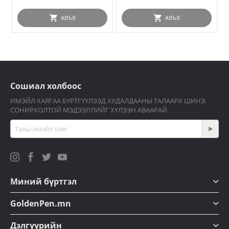
АВЪЯ
АВЪЯ
Сошиал холбоос
ИМЭЙЛ ХАЯГАА БҮРТГҮҮЛЭЭД ХУДАЛДААНЫ ТАЛААРХ ШИНЭ,
СОНИРХОЛТОЙ МЭДЭЭЛЛИЙГ ХҮЛЭЭН АВААРАЙ.
Миний бүртгэл
GoldenPen.mn
Дэлгүүрийн