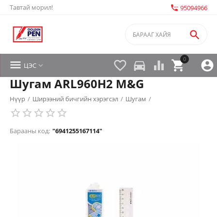
Тавтай морил!
settings_phone
95094966

0


directions_car



ЦЭС

Шугам ARL960H2 M&G
Нүүр
/
Ширээний бичгийн хэрэгсэл
/
Шугам
/
Барааны код:
"6941255167114"