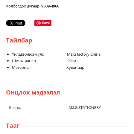
Холбогдох дугаар:
9509-4966
Save
Тайлбар
Үйлдвэрлэсэн улс M&G factory China
Шинж чанар 20см
Материал Хуванцар
Онцлох мэдээлэл
Брэнд:
M&G STATIONERY
Тааг