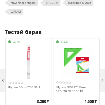
huwantsar shugam
SHUGAM
хуванцар шугам
ШУГАМ
Төстэй бараа
Байгаа
Байгаа



Шугам 50см 6250 DELI
Шугам EK57875 Green
45'/7cm Neon Solid
3,200
₮
1,500
₮