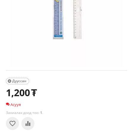
Дууссан

1,200
₮
Асууя
Захиалах доод тоо:
1
.