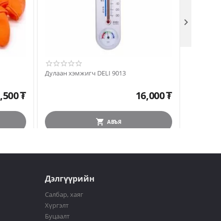

Дулаан хэмжигч DELI 9013
Нэрийн х
,500
₮
16,000
₮
АВЪЯ
Дэлгүүрийн
Салбар, хаяг
Хүргэлт
Буцаалт