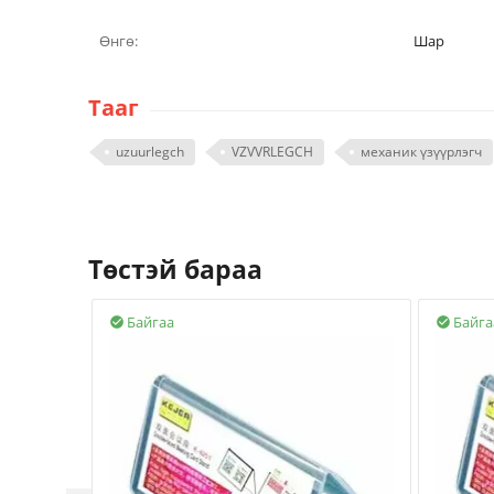
Өнгө:
Шар
Тааг
uzuurlegch
VZVVRLEGCH
механик үзүүрлэгч
Төстэй бараа
Байгаа
Байга

