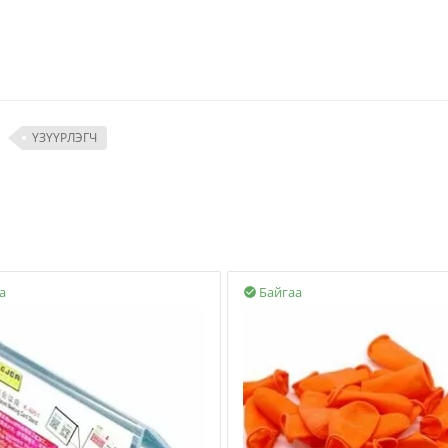
ҮЗҮҮРЛЭГЧ
а
Байгаа
