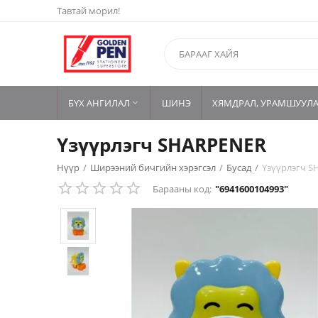
Тавтай морил!
БҮХ АНГИЛАЛ
ШИНЭ
ХЯМДРАЛ, УРАМШУУЛ

Үзүүрлэгч SHARPENER
Нүүр
/
Ширээний бичгийн хэрэгсэл
/
Бусад
/
Үзүүрлэгч 
Барааны код:
"6941600104993"