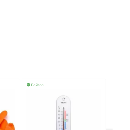
Байгаа
Байгаа

