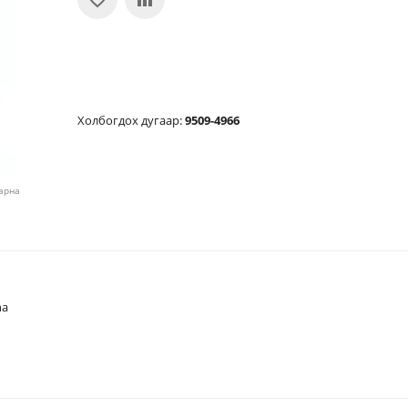
Холбогдох дугаар:
9509-4966
харна
na