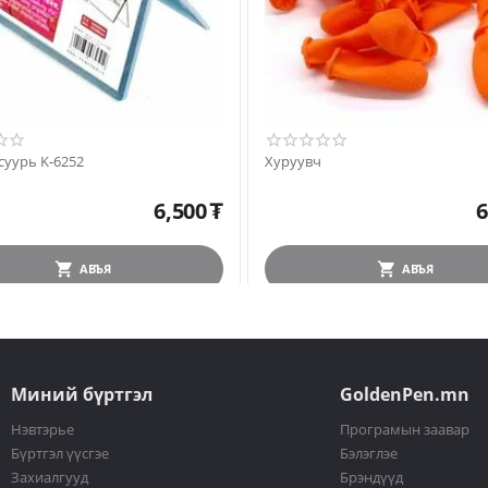
суурь K-6252
Хуруувч
6,500
₮
6
АВЪЯ
АВЪЯ
Миний бүртгэл
GoldenPen.mn
Нэвтэрье
Програмын заавар
Бүртгэл үүсгэе
Бэлэглэе
Захиалгууд
Брэндүүд