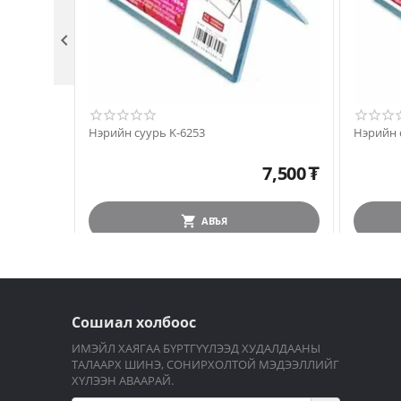

Нэрийн суурь K-6253
Нэрийн 
7,500
₮
АВЪЯ
Сошиал холбоос
ИМЭЙЛ ХАЯГАА БҮРТГҮҮЛЭЭД ХУДАЛДААНЫ
ТАЛААРХ ШИНЭ, СОНИРХОЛТОЙ МЭДЭЭЛЛИЙГ
ХҮЛЭЭН АВААРАЙ.