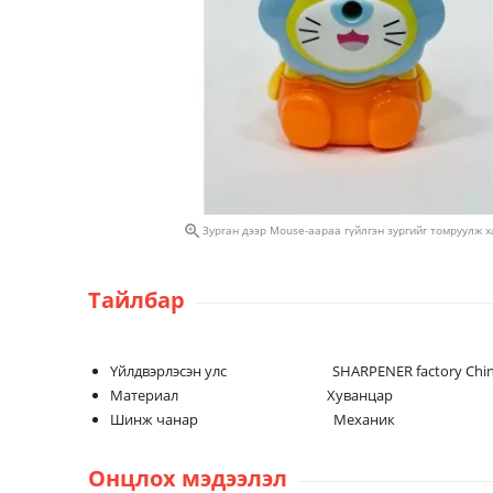

Зурган дээр Mouse-аараа гүйлгэн зургийг томруулж 
Тайлбар
Үйлдвэрлэсэн улс SHARPENER factory Chi
Материал Хуванцар
Шинж чанар Механик
Онцлох мэдээлэл