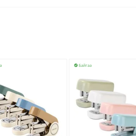
а
Байгаа
