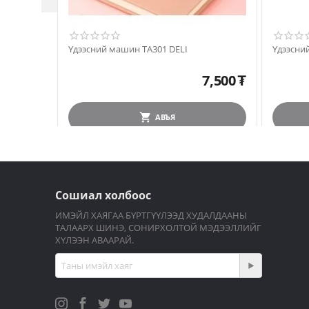
Үдээсний машин TA301 DELI
7,500
₮
АВЪЯ
Сошиал холбоос
ИМЭЙЛ ХАЯГАА БҮРТГҮҮЛЭЭД ХУДАЛДААНЫ
ТАЛААРХ ШИНЭ, СОНИРХОЛТОЙ МЭДЭЭЛЛИЙГ
ХҮЛЭЭН АВААРАЙ.