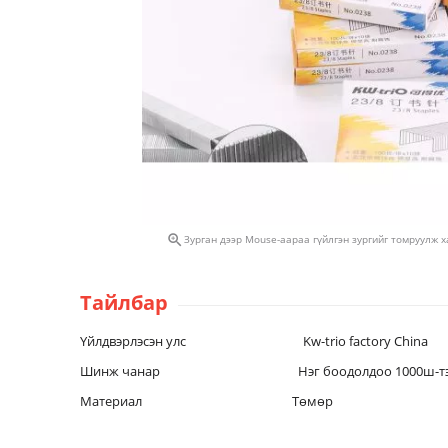

Зурган дээр Mouse-аараа гүйлгэн зургийг томруулж 
Тайлбар
Үйлдвэрлэсэн улс Kw-trio factory China
Шинж чанар Нэг боодолдоо 1000ш-т
Материал Төмөр