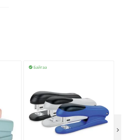
Байгаа
Байгаа


