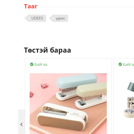
Тааг
UDEES
үдээс
Төстэй бараа
Байгаа
Байга


