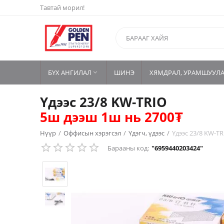
Тавтай морил!
БҮХ АНГИЛАЛ
ШИНЭ
ХЯМДРАЛ, УРАМШУУЛ

Үдээс 23/8 KW-TRIO
5ш дээш 1ш нь 2700₮
Нүүр
/
Оффисын хэрэгсэл
/
Үдэгч, үдээс
/
Үдээс 23/8 KW-T
Барааны код:
"6959440203424"