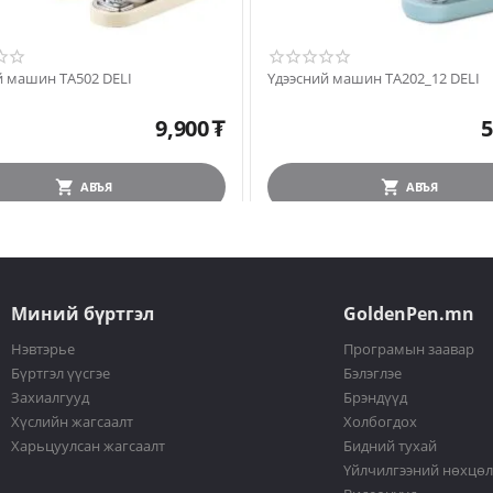
Үдээсний машин TA502 DELI
Үдээсний машин TA202_12 DELI
9,900
₮
5
АВЪЯ
АВЪЯ
Миний бүртгэл
GoldenPen.mn
Нэвтэрье
Програмын заавар
Бүртгэл үүсгэе
Бэлэглэе
Захиалгууд
Брэндүүд
Хүслийн жагсаалт
Холбогдох
Харьцуулсан жагсаалт
Бидний тухай
Үйлчилгээний нөхцө