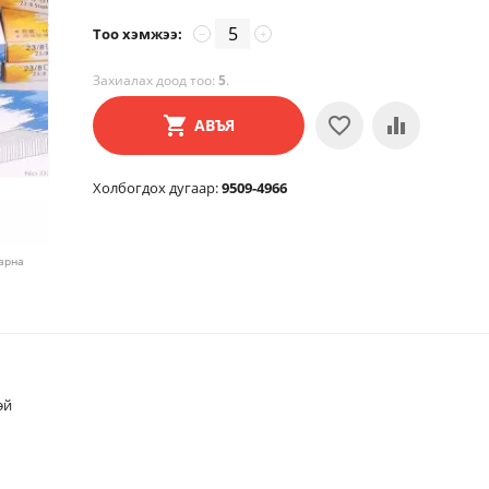
Тоо хэмжээ:
−
+
Захиалах доод тоо:
5
.
АВЪЯ
Холбогдох дугаар:
9509-4966
харна
эй