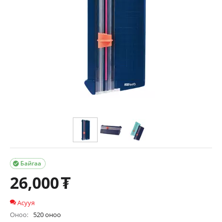
Байгаа

26,000
₮
Асууя
Оноо:
520 оноо