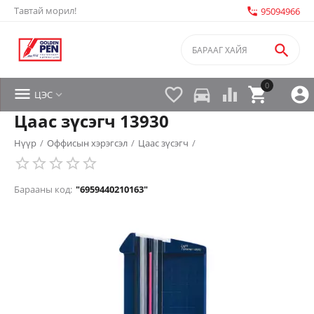
Тавтай морил!
settings_phone
95094966

0


directions_car



ЦЭС

Цаас зүсэгч 13930
Нүүр
/
Оффисын хэрэгсэл
/
Цаас зүсэгч
/
Барааны код:
"6959440210163"