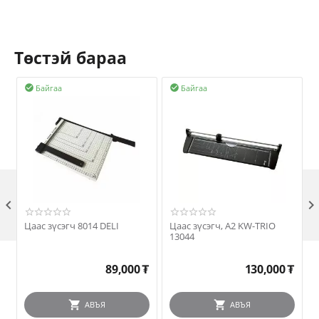
Төстэй бараа
Байгаа
Байгаа



Цаас зүсэгч 8014 DELI
Цаас зүсэгч, А2 KW-TRIO
13044
89,000
₮
130,000
₮
АВЪЯ
АВЪЯ