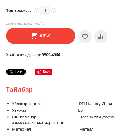
Тоо хэмжээ:
−
+
Захиалах доод тоо:
1
.
АВЪЯ
Холбогдох дугаар:
9509-4966
Save
Тайлбар
Үйлдвэрлэсэн улс DELI factory China
Хэмжээ B5
Шинж чанар Цаас зүсэгч дээрээ
хэмжээстэй, цаас дарагчтай
Материал Металл