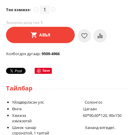
Тоо хэмжээ:
−
+
Захиалах доод тоо:
1
.
АВЪЯ
Холбогдох дугаар:
9509-4966
Save
Тайлбар
Үйлдвэрлэсэн улс Солонгос
Өнгө Цагаан
Хэмжээ 60*90,60*120, 90х150
хэмжээтэй
Шинж чанар Хананд өлгөдөг,
соронзтой, 1 талтай