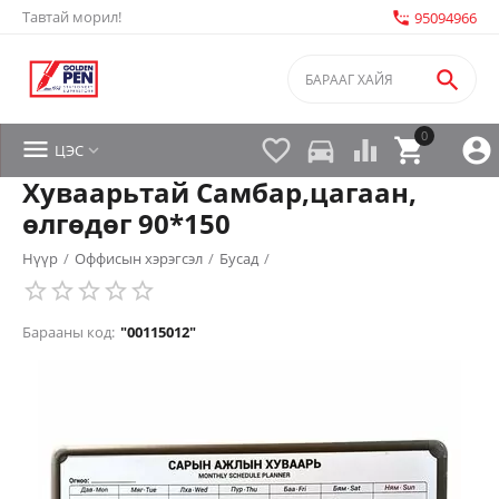
Тавтай морил!
settings_phone
95094966

0


directions_car



ЦЭС

Хуваарьтай Самбар,цагаан,
өлгөдөг 90*150
Нүүр
/
Оффисын хэрэгсэл
/
Бусад
/
Барааны код:
"00115012"