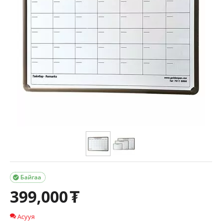
Байгаа

399,000
₮
Асууя