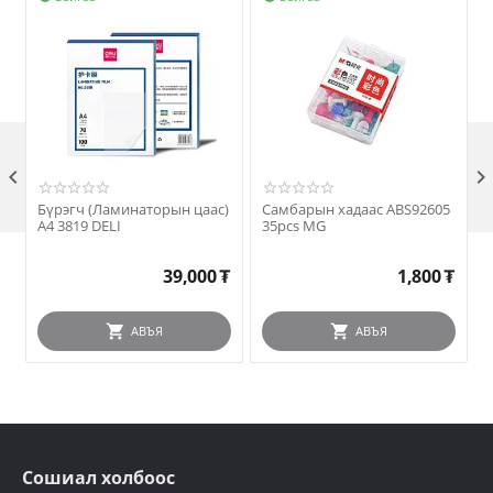

Бүрэгч (Ламинаторын цаас)
Самбарын хадаас ABS92605
А4 3819 DELI
35pcs MG
39,000
₮
1,800
₮
АВЪЯ
АВЪЯ
Сошиал холбоос