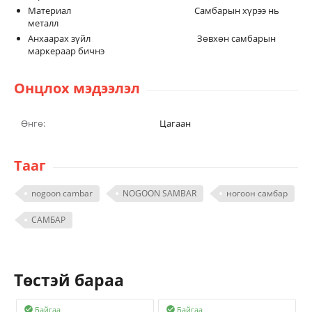
Материал Самбарын хүрээ нь
металл
Анхаарах зүйл Зөвхөн самбарын
маркераар бичнэ
Онцлох мэдээлэл
Өнгө:
Цагаан
Тааг
nogoon cambar
NOGOON SAMBAR
ногоон самбар
САМБАР
Төстэй бараа
Байгаа
Байгаа

