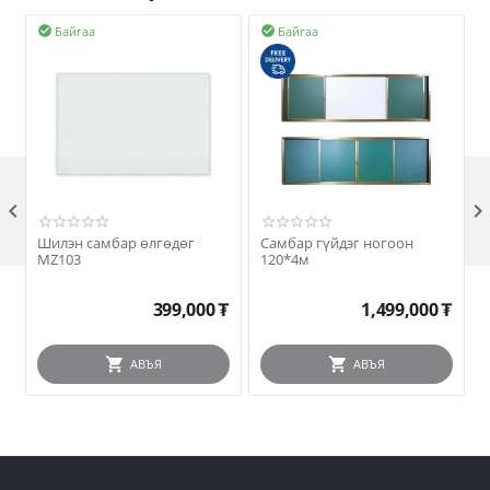
Байгаа
Байгаа



Шилэн самбар өлгөдөг
Самбар гүйдэг ногоон
MZ103
120*4м
399,000
₮
1,499,000
₮
АВЪЯ
АВЪЯ