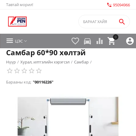
Тавтай морил!
settings_phone
95094966

0


directions_car



ЦЭС

Самбар 60*90 хөлтэй
Нүүр
/
Хурал, илтгэлийн хэрэгсэл
/
Самбар
/
Барааны код:
"00116226"