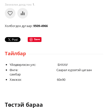
Захиалах доод тоо:
1
.
Холбогдох дугаар:
9509-4966
Save
Тайлбар
Үйлдвэрлэсэн улс: БНХАУ
Өнгө: Саарал хүрээтэй цагаан
самбар
Хэмжээ: 60х90
Төстэй бараа