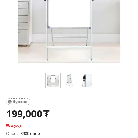
Дууссан

199,000
₮
Асууя
Оноо:
3980 оноо