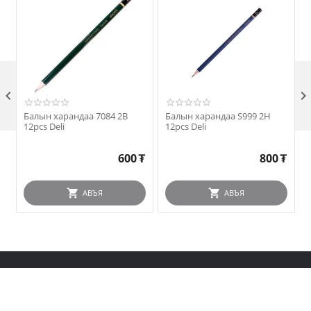

Балын харандаа 7084 2B
Балын харандаа S999 2H
12pcs Deli
12pcs Deli
600
₮
800
₮
АВЪЯ
АВЪЯ
Сошиал холбоос
ИМЭЙЛ ХАЯГАА БҮРТГҮҮЛЭЭД ХУДАЛДААНЫ ТАЛААРХ ШИНЭ,