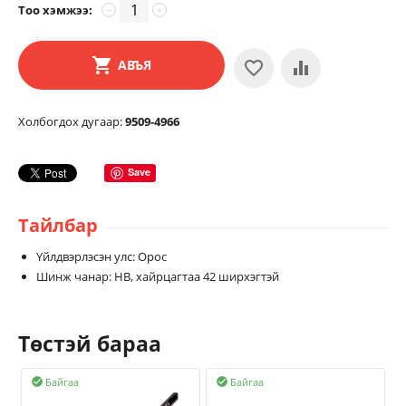
Тоо хэмжээ:
−
+
АВЪЯ
Холбогдох дугаар:
9509-4966
Save
Тайлбар
Үйлдвэрлэсэн улс: Орос
Шинж чанар: HB, хайрцагтаа 42 ширхэгтэй
Төстэй бараа
Байгаа
Байгаа

