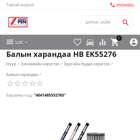
Тавтай морил!
settings_phone
95094966

0


directions_car



ЦЭС

Балын харандаа HB EK55276
Нүүр
/
Хичээлийн хэрэгсэл
/
Зургийн будах хэрэгсэл
/
Балын харандаа
/
Барааны код:
"4041485552765"