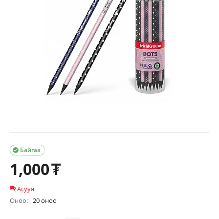
Байгаа

1,000
₮
Асууя
Оноо:
20 оноо