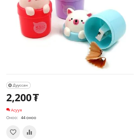
Дууссан

2,200
₮
Асууя
Оноо:
44 оноо