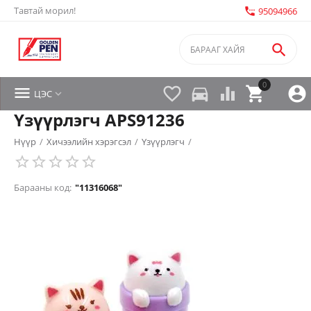
Тавтай морил!
settings_phone
95094966

0


directions_car



ЦЭС

Үзүүрлэгч APS91236
Нүүр
/
Хичээлийн хэрэгсэл
/
Үзүүрлэгч
/
Барааны код:
"11316068"