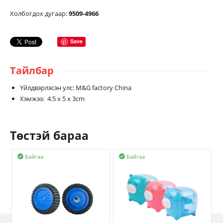
Холбогдох дугаар:
9509-4966
Save
Тайлбар
Үйлдвэрлэсэн улс: M&G factory China
Хэмжээ: 4.5 x 5 x 3cm
Төстэй бараа
Байгаа
Байгаа

