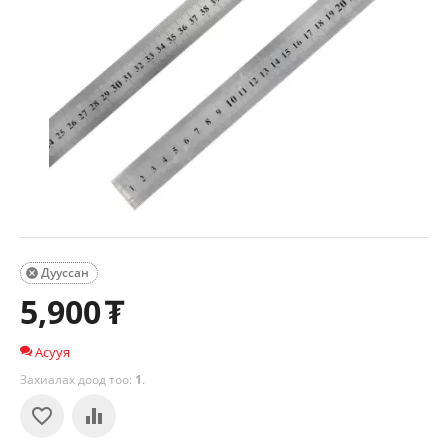
Дууссан

5,900
₮
Асууя
Захиалах доод тоо:
1
.