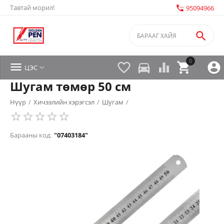
Тавтай морил!
settings_phone
95094966

0


directions_car



ЦЭС

Шугам төмөр 50 см
Нүүр
/
Хичээлийн хэрэгсэл
/
Шугам
/
Барааны код:
"07403184"