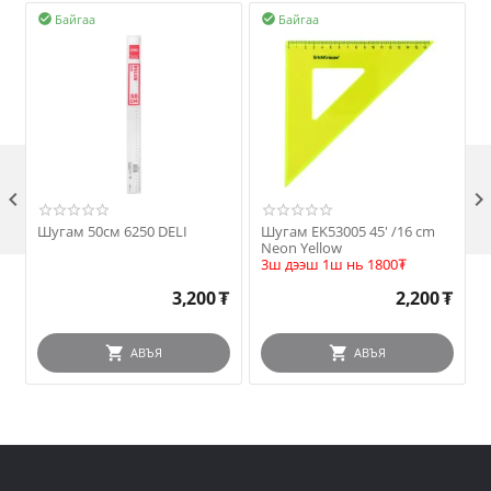
Байгаа
Байгаа



Шугам 50см 6250 DELI
Шугам EK53005 45' /16 cm
Neon Yellow
3ш дээш 1ш нь 1800₮
3,200
₮
2,200
₮
АВЪЯ
АВЪЯ