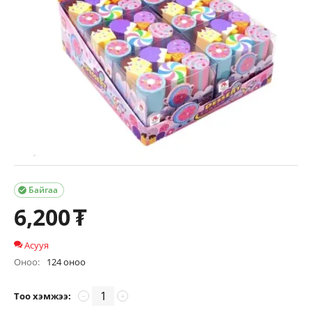
Байгаа

6,200
₮
Асууя
Оноо:
124 оноо
Тоо хэмжээ:
−
+