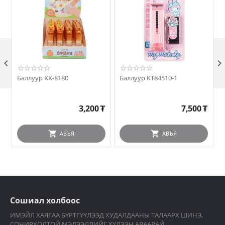

Баллуур KK-8180
Баллуур KT84510-1
3,200
₮
7,500
₮
АВЪЯ
АВЪЯ
Сошиал холбоос
ИМЭЙЛ ХАЯГАА БҮРТГҮҮЛЭЭД ХУДАЛДААНЫ ТАЛААРХ ШИНЭ,
СОНИРХОЛТОЙ МЭДЭЭЛЛИЙГ ХҮЛЭЭН АВААРАЙ.