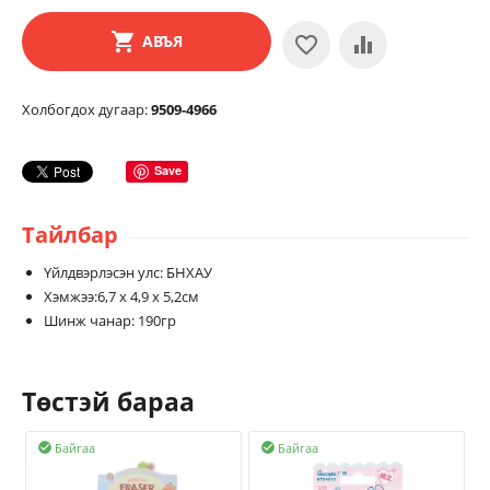
АВЪЯ
Холбогдох дугаар:
9509-4966
Save
Тайлбар
Үйлдвэрлэсэн улс: БНХАУ
Хэмжээ:6,7 х 4,9 х 5,2см
Шинж чанар: 190гр
Төстэй бараа
Байгаа
Байгаа

