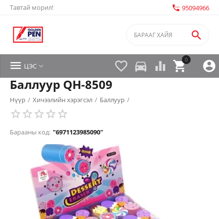
Тавтай морил!
settings_phone
95094966

0


directions_car



ЦЭС

Баллуур QH-8509
Нүүр
/
Хичээлийн хэрэгсэл
/
Баллуур
/
Барааны код:
"6971123985090"