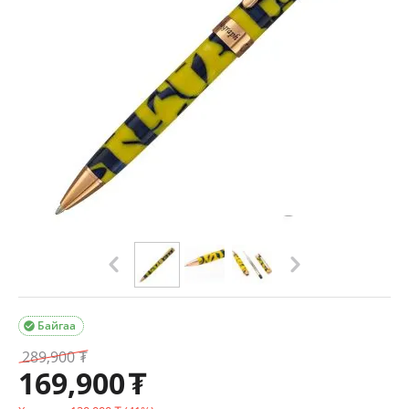
Байгаа

289,900
₮
169,900
₮