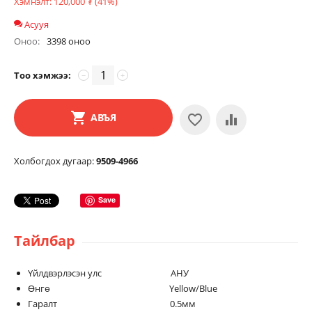
Хэмнэлт:
120,000
₮
(
41
%)
Асууя
Оноо:
3398 оноо
Тоо хэмжээ:
−
+
АВЪЯ
Холбогдох дугаар:
9509-4966
Save
Тайлбар
Үйлдвэрлэсэн улс АНУ
Өнгө Yellow/Blue
Гаралт 0.5мм