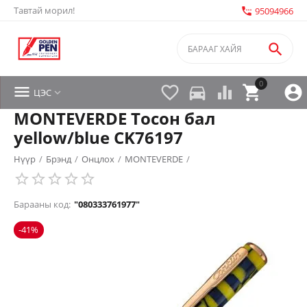
Тавтай морил!
settings_phone
95094966

0


directions_car



ЦЭС

MONTEVERDE Тосон бал
yellow/blue CK76197
Нүүр
/
Брэнд
/
Онцлох
/
MONTEVERDE
/
Барааны код:
"080333761977"
-41%