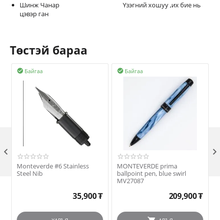
Шинж Чанар Үзэгний хошуу ,их бие нь
цэвэр ган
Төстэй бараа
Байгаа
Байгаа



Monteverde #6 Stainless
MONTEVERDE prima
Steel Nib
ballpoint pen, blue swirl
w
MV27087
35,900
₮
209,900
₮