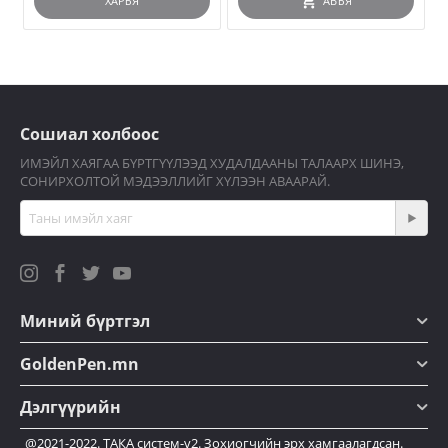
ХАРЪЯ
АВЪЯ
Сошиал холбоос
ИМЭЙЛ ХАЯГАА БҮРТГҮҮЛЭЭД ХУДАЛДААНЫ ТАЛААРХ ШИНЭ,
СОНИРХОЛТОЙ МЭДЭЭЛЛИЙГ ХҮЛЭЭН АВААРАЙ.
Миний бүртгэл
GoldenPen.mn
Дэлгүүрийн
@2021-2022. ТАКА систем-v2. Зохиогчийн эрх хамгаалагдсан.