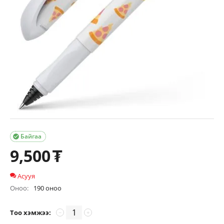
Байгаа

9,500
₮
Асууя
Оноо:
190 оноо
Тоо хэмжээ:
−
+