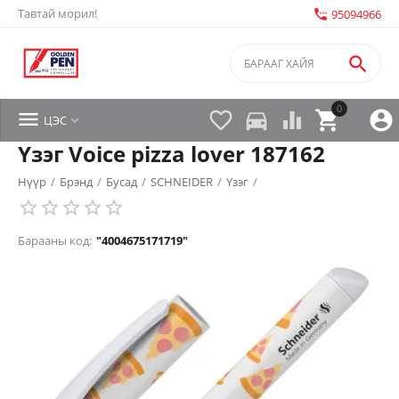
Тавтай морил!
settings_phone
95094966

0


directions_car



ЦЭС

Үзэг Voice pizza lover 187162
Нүүр
/
Брэнд
/
Бусад
/
SCHNEIDER
/
Үзэг
/
Барааны код:
"4004675171719"