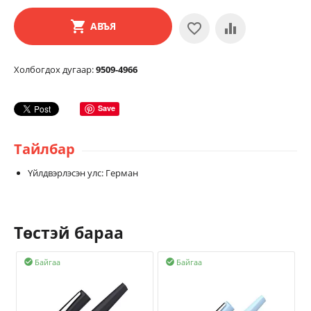
АВЪЯ
Холбогдох дугаар:
9509-4966
Save
Тайлбар
Үйлдвэрлэсэн улс: Герман
Төстэй бараа
Байгаа
Байгаа

