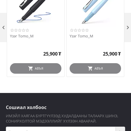

Үзэг Tomo_M
Үзэг Tomo_M
25,900
₮
25,900
₮
АВЪЯ
АВЪЯ
Сошиал холбоос
ИМЭЙЛ ХАЯГАА БҮРТГҮҮЛЭЭД ХУДАЛДААНЫ ТАЛААРХ ШИНЭ,
СОНИРХОЛТОЙ МЭДЭЭЛЛИЙГ ХҮЛЭЭН АВААРАЙ.