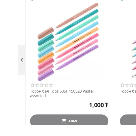

Тосон бал Tops 505F 150520 Pastel
Тосон ба
assorted
1,000
₮
АВЪЯ