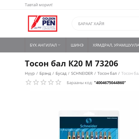
Тавтай морил!
БҮХ АНГИЛАЛ
ШИНЭ
ХЯМДРАЛ, УРАМШУУЛ

Тосон бал К20 M 73206
Нүүр
/
Брэнд
/
Бусад
/
SCHNEIDER
/
Тосон бал
/
Тосон ба
Барааны код:
"4004675044860"