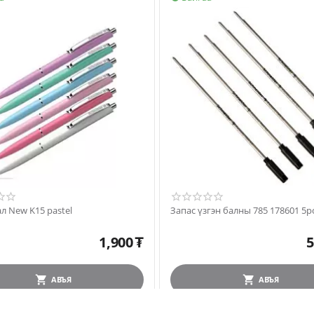
л New K15 pastel
Запас үзгэн балны 785 178601 5p
1,900
₮
5
АВЪЯ
АВЪЯ