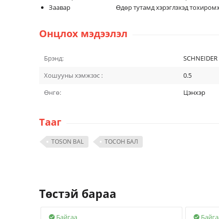
Заавар Өдөр тутамд хэрэглэхэд тохиромж
Онцлох мэдээлэл
Брэнд:
SCHNEIDER
Хошууны хэмжээс :
0.5
Өнгө:
Цэнхэр
Тааг
TOSON BAL
ТОСОН БАЛ
Төстэй бараа
Байгаа
Байга

