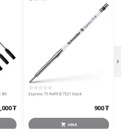

c BK
Express 75 Refill B 7521 black
Тосон бал 
XB blue
,000
₮
900
₮
АВЪЯ