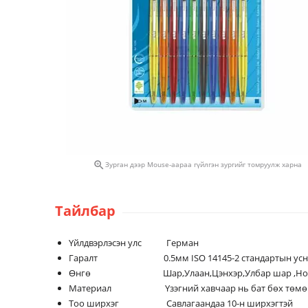

Зурган дээр Mouse-аараа гүйлгэн зургийг томруулж харна
Тайлбар
Үйлдвэрлэсэн улс Герман
Гаралт 0.5мм ISO 14145-2 стандартын усны х
Өнгө Шар,Улаан,Цэнхэр,Улбар шар ,Но
Материал Үзэгний хавчаар нь бат бөх төмөр бөг
Тоо ширхэг Савлагаандаа 10-н ширхэгтэй