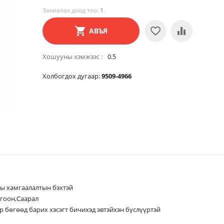
Захиалах доод тоо:
1
.
АВЪЯ
Хошууны хэмжээс
0.5
Холбогдох дугаар:
9509-4966
амгаалалтын бэхтэй
гоон,Саарал
өөд барих хэсэгт бичихэд эвтэйхэн бүслүүртэй